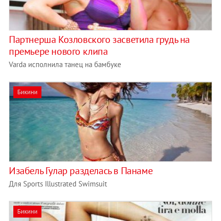
Партнерша Козловского засветила грудь на
премьере нового клипа
Varda исполнила танец на бамбуке
Бикини
Изабель Гулар разделась в Панаме
Для Sports Illustrated Swimsuit
Бикини