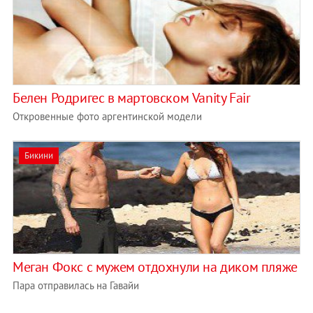
Белен Родригес в мартовском Vanity Fair
Откровенные фото аргентинской модели
Бикини
Меган Фокс с мужем отдохнули на диком пляже
Пара отправилась на Гавайи