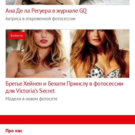
Ана Де ла Регуера в журнале GQ
Актриса в откровенной фотосессии
Бикини
Брегье Хейнен и Бехати Принслу в фотосессии
для Victoria’s Secret
Модели в новом фотосете
Про нас