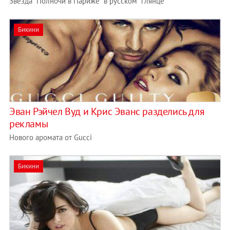
Звезда "Полночи в Париже" в русском "глянце
Бикини
Эван Рэйчел Вуд и Крис Эванс разделись для
рекламы
Нового аромата от Gucci
Бикини