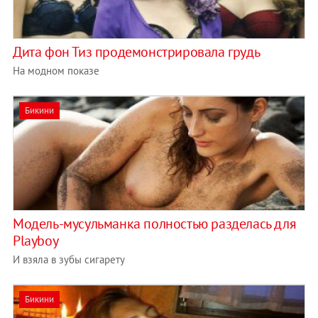
Дита фон Тиз продемонстрировала грудь
На модном показе
Бикини
Модель-мусульманка полностью разделась для
Playboy
И взяла в зубы сигарету
Бикини