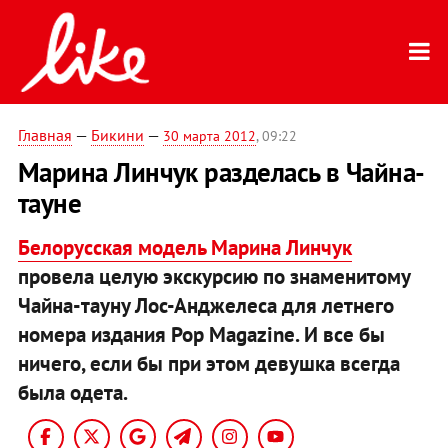
Главная
—
Бикини
—
30 марта 2012
, 09:22
Марина Линчук разделась в Чайна-
тауне
Белоруcская модель Марина Линчук
провела целую экскурсию по знаменитому
Чайна-тауну Лос-Анджелеса для летнего
номера издания Pop Magazine. И все бы
ничего, если бы при этом девушка всегда
была одета.