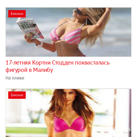
Бикини
17-летняя Кортни Стодден похвасталась
фигурой в Малибу
На пляже
Бикини