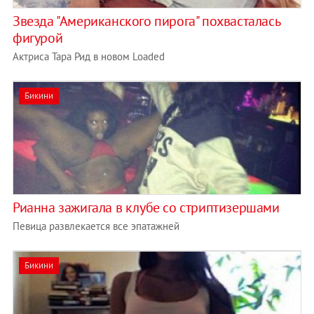
Звезда "Американского пирога" похвасталась
фигурой
Актриса Тара Рид в новом Loaded
Бикини
Рианна зажигала в клубе со стриптизершами
Певица развлекается все эпатажней
Бикини