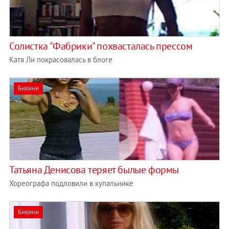
Солистка "Фабрики" похвасталась прессом
Катя Ли покрасовалась в блоге
Бикини
Татьяна Денисова теряет былые формы
Хореографа подловили в купальнике
Бикини