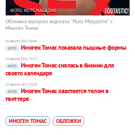
ФОТО: NUTS MAGAZINE
Обложка выпуска журнала "Nuts Magazine" с
Имоген Томас
10 августа 2011, 08:44
Имоген Томас показала пышные формы
ФОТО
15 августа 2011, 15:37
Имоген Томас снялась в бикини для
ФОТО
своего календаря
22 августа 2011, 13:28
Имоген Томас хвастается телом в
ФОТО
твиттере
ИМОГЕН ТОМАС
ОБЛОЖКИ