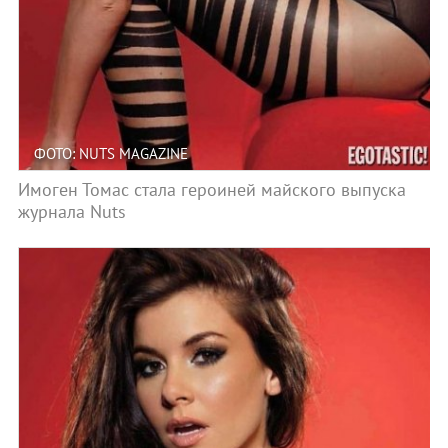
ФОТО: NUTS MAGAZINE
Имоген Томас стала героиней майского выпуска
журнала Nuts