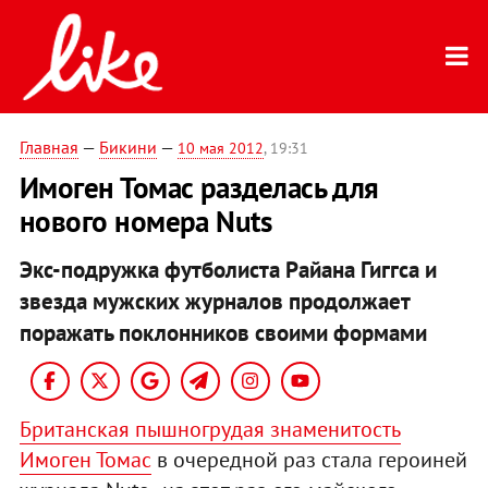
Главная
—
Бикини
—
10 мая 2012
, 19:31
Имоген Томас разделась для
нового номера Nuts
Экс-подружка футболиста Райана Гиггса и
звезда мужских журналов продолжает
поражать поклонников своими формами
Британская пышногрудая знаменитость
Имоген Томас
в очередной раз стала героиней