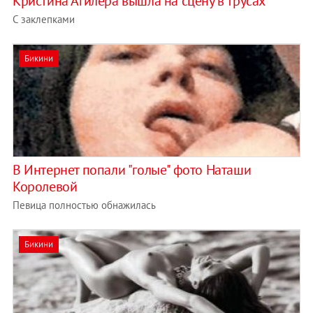
Кристина Агилера вышла на сцену в трусах
С заклепками
Бикини
В Интернет попали "голые" фото Наташи
Королевой
Певица полностью обнажилась
Бикини