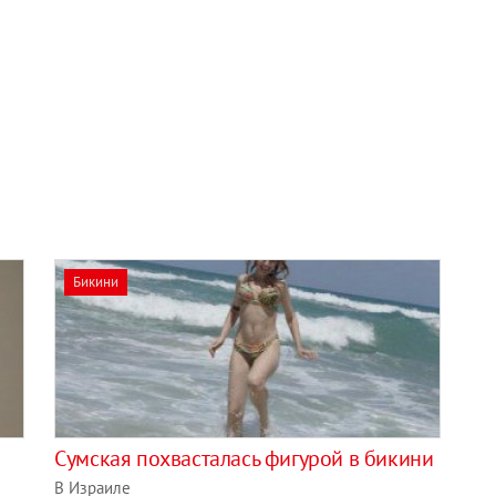
Бикини
Сумская похвасталась фигурой в бикини
В Израиле