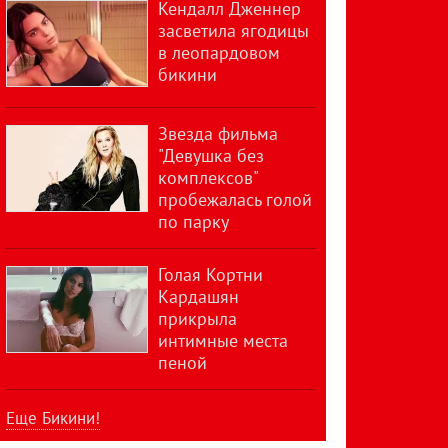
Кендалл Дженнер
засветила ягодицы
в леопардовом
бикини
Звезда фильма
"Девушка без
комплексов"
пробежалась голой
по парку
Голая Кортни
Кардашян
прикрыла
интимные места
пеной
Еще Бикини!