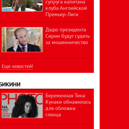
супруга капитана
клуба Английской
Премьер-Лиги
Дядю президента
Сирии будут судить
за мошенничество
Еще новостей!
БИКИНИ
Беременная Тина
Кунаки обнажилась
для обложки
глянца