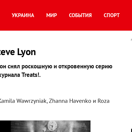
УКРАИНА
МИР
СОБЫТИЯ
СПОРТ
teve Lyon
он снял роскошную и откровенную серию
урнала Treats!.
Kamila Wawrzyniak, Zhanna Havenko и Roza