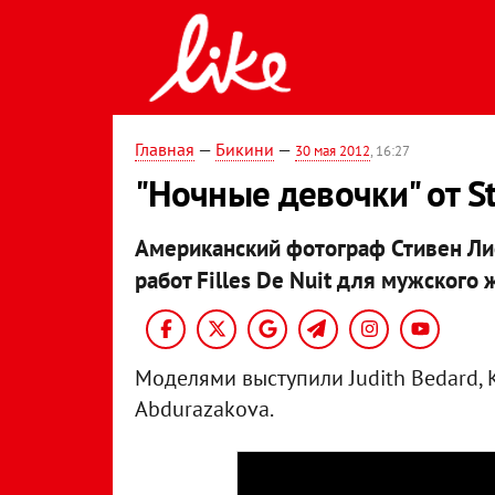
Главная
—
Бикини
—
30 мая 2012
, 16:27
"Ночные девочки" от S
Американский фотограф Стивен Ли
работ Filles De Nuit для мужского ж
Моделями выступили Judith Bedard, 
Abdurazakova.