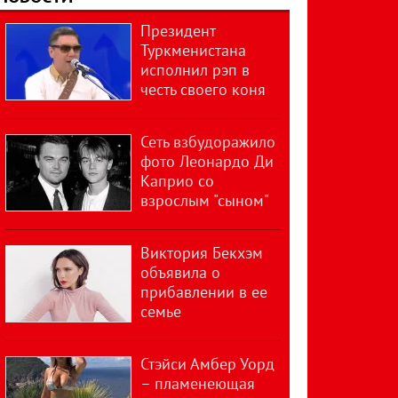
Президент
Туркменистана
исполнил рэп в
честь своего коня
Сеть взбудоражило
фото Леонардо Ди
Каприо со
взрослым "сыном"
Виктория Бекхэм
объявила о
прибавлении в ее
семье
Стэйси Амбер Уорд
– пламенеющая