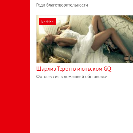
Ради благотворительности
Бикини
Шарлиз Терон в июньском GQ
Фотосессия в домашней обстановке