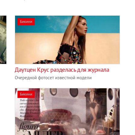
Бикини
Даутцен Крус разделась для журнала
Очередной фотосет известной модели
Бикини