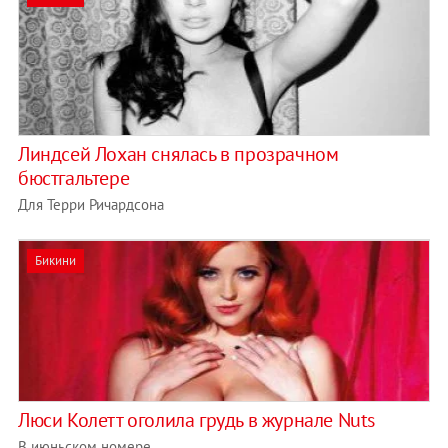
Линдсей Лохан снялась в прозрачном
бюстгальтере
Для Терри Ричардсона
Бикини
Люси Колетт оголила грудь в журнале Nuts
В июньском номере