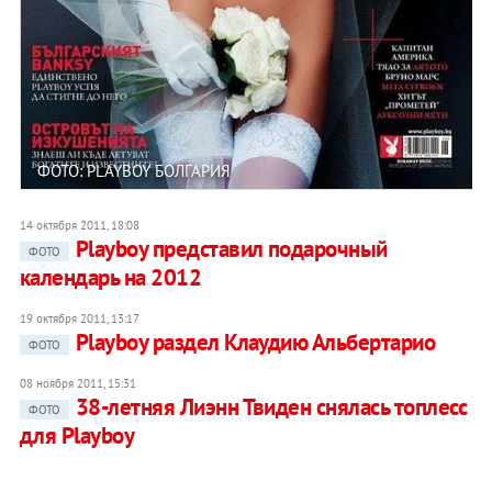
ФОТО: PLAYBOY БОЛГАРИЯ
14 октября 2011, 18:08
Playboy представил подарочный
ФОТО
календарь на 2012
19 октября 2011, 13:17
Playboy раздел Клаудию Альбертарио
ФОТО
08 ноября 2011, 15:31
38-летняя Лиэнн Твиден снялась топлесс
ФОТО
для Playboy