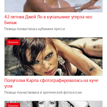
42-летняя Джей Ло в купальнике утерла нос
Билык
Певица похвасталась кубиками пресса
Бикини
Полуголая Карпа сфотографировалась на куче
угля
Певица поучаствовала в эротической фотосессии
Бикини