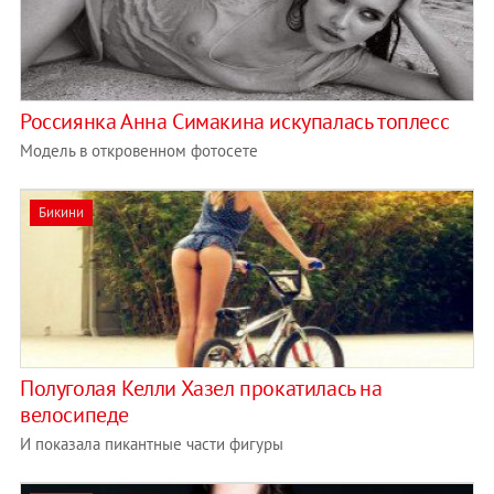
Россиянка ​Анна Симакина искупалась топлесс
Модель в откровенном фотосете
Бикини
Полуголая Келли Хазел прокатилась на
велосипеде
И показала пикантные части фигуры