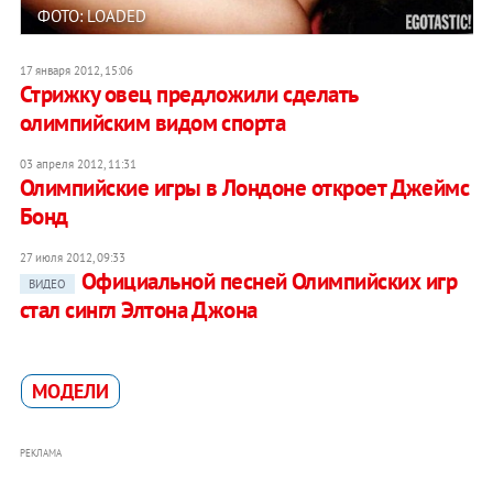
ФОТО: LOADED
17 января 2012, 15:06
Стрижку овец предложили сделать
олимпийским видом спорта
03 апреля 2012, 11:31
Олимпийские игры в Лондоне откроет Джеймс
Бонд
27 июля 2012, 09:33
Официальной песней Олимпийских игр
ВИДЕО
стал сингл Элтона Джона
МОДЕЛИ
РЕКЛАМА