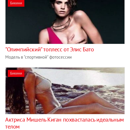
Бикини
"Олимпийский" топлесс от Элис Бато
Модель в "спортивной" фотосессии
Бикини
Актриса Мишель Киган похвасталась идеальным
телом