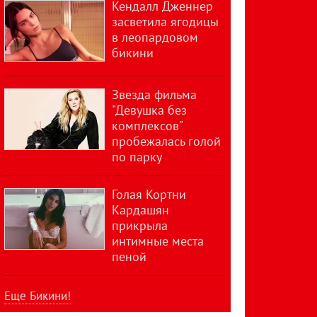
Кендалл Дженнер
засветила ягодицы
в леопардовом
бикини
Звезда фильма
"Девушка без
комплексов"
пробежалась голой
по парку
Голая Кортни
Кардашян
прикрыла
интимные места
пеной
Еще Бикини!