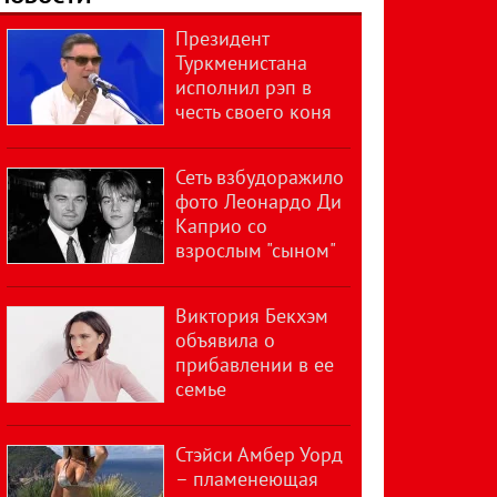
Президент
Туркменистана
исполнил рэп в
честь своего коня
Сеть взбудоражило
фото Леонардо Ди
Каприо со
взрослым "сыном"
Виктория Бекхэм
объявила о
прибавлении в ее
семье
Стэйси Амбер Уорд
– пламенеющая