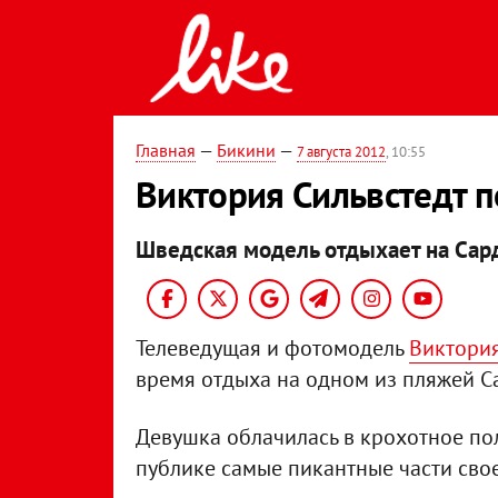
Главная
—
Бикини
—
7 августа 2012
, 10:55
Виктория Сильвстедт п
Шведская модель отдыхает на Сар
Телеведущая и фотомодель
Виктория
время отдыха на одном из пляжей С
Девушка облачилась в крохотное пол
публике самые пикантные части свое