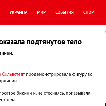
УКРАИНА
МИР
СОБЫТИЯ
СПОРТ
оказала подтянутое тело
динии.
 Сильвстедт
продемонстрировала фигуру во
ардинии.
осатое бикини и, не стесняясь, показывала
го тела.