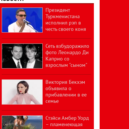
Президент
Туркменистана
исполнил рэп в
честь своего коня
Сеть взбудоражило
фото Леонардо Ди
Каприо со
взрослым "сыном"
Виктория Бекхэм
объявила о
прибавлении в ее
семье
Стэйси Амбер Уорд
– пламенеющая