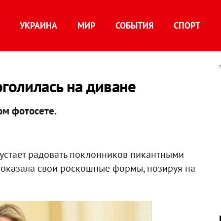
УКРАИНА
МИР
СОБЫТИЯ
СПОРТ
оголилась на диване
ом фотосете.
 устает радовать поклонников пикантными
 показала свои роскошные формы, позируя на