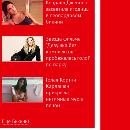
Кендалл Дженнер
засветила ягодицы
в леопардовом
бикини
Звезда фильма
"Девушка без
комплексов"
пробежалась голой
по парку
Голая Кортни
Кардашян
прикрыла
интимные места
пеной
Еще Бикини!