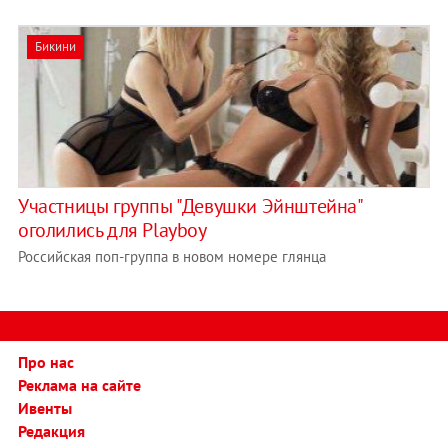
Бикини
Участницы группы "Девушки Эйнштейна"
оголились для Playboy
Российская поп-группа в новом номере глянца
Про нас
Реклама на сайте
Ивенты
Редакция