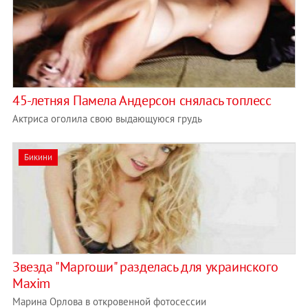
45-летняя Памела Андерсон снялась топлесс
Актриса оголила свою выдающуюся грудь
Бикини
Звезда "Маргоши" разделась для украинского
Maxim
Марина Орлова в откровенной фотосессии