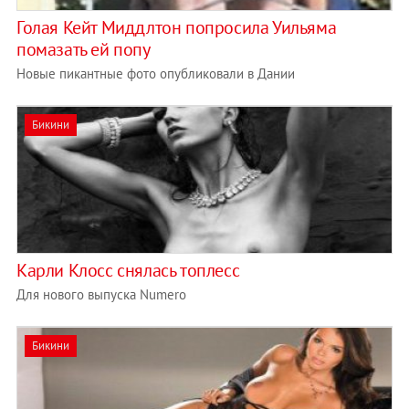
Голая Кейт Миддлтон попросила Уильяма
помазать ей попу
Новые пикантные фото опубликовали в Дании
Бикини
Карли Клосс снялась топлесс
Для нового выпуска Numero
Бикини