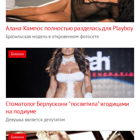
Алана Кампос полностью разделась для Playboy
Бразильская модель в откровенном фотосете
Бикини
Стоматолог Берлускони "посветила" ягодицами
на подиуме
Девушка является депутатом
Бикини