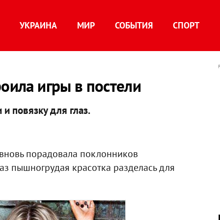
УКРАИНА
МИР
СОБЫТИЯ
СПОРТ
роила игры в постели
 и повязку для глаз.
вновь порадовала поклонников
раз пышногрудая красотка разделась для