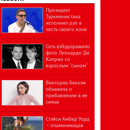
Президент
Туркменистана
исполнил рэп в
честь своего коня
Сеть взбудоражило
фото Леонардо Ди
Каприо со
взрослым "сыном"
Виктория Бекхэм
объявила о
прибавлении в ее
семье
Стэйси Амбер Уорд
– пламенеющая