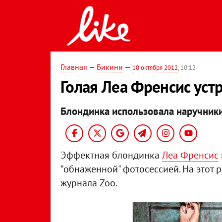
Главная
—
Бикини
—
10 октября 2012
, 10:12
Голая Леа Френсис уст
Блондинка использовала наручники
Эффектная блондинка
Леа Френсис
"обнаженной" фотосессией. На этот 
журнала Zoo.