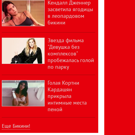
Кендалл Дженнер
засветила ягодицы
в леопардовом
бикини
Звезда фильма
"Девушка без
комплексов"
пробежалась голой
по парку
Голая Кортни
Кардашян
прикрыла
интимные места
пеной
Еще Бикини!