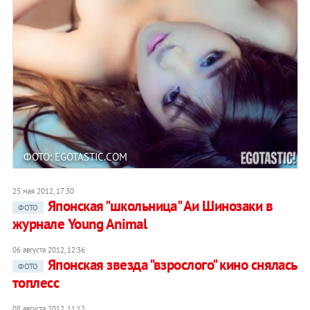
ФОТО: EGOTASTIC.COM
25 мая 2012, 17:30
Японская "школьница" Аи Шинозаки в
ФОТО
журнале Young Animal
06 августа 2012, 12:36
Японская звезда "взрослого" кино снялась
ФОТО
топлесс
08 августа 2012, 11:12