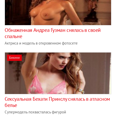
Обнаженная Андреа Гузман снялась в своей
спальне
Актриса и модель в откровенном фотосете
Бикини
Сексуальная Бехати Принслу снялась в атласном
белье
Супермодель похвасталась фигурой