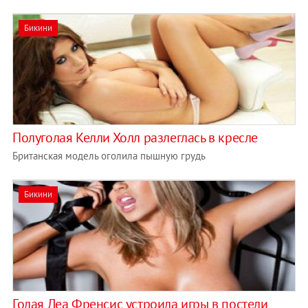
Бикини
Полуголая Келли Холл разлеглась в кресле
Британская модель оголила пышную грудь
Бикини
Голая Леа Френсис устроила игры в постели