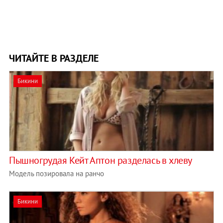
ЧИТАЙТЕ В РАЗДЕЛЕ
Бикини
Пышногрудая Кейт Аптон разделась в хлеву
Модель позировала на ранчо
Бикини