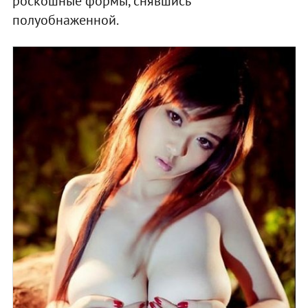
роскошные формы, снявшись
полуобнаженной.