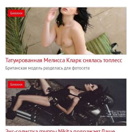
Бикини
Татуированная Мелисса Кларк снялась топлесс
Британская модель разделась для фотосета
Бикини
Экс-солистка группы Nikita подражает Даше