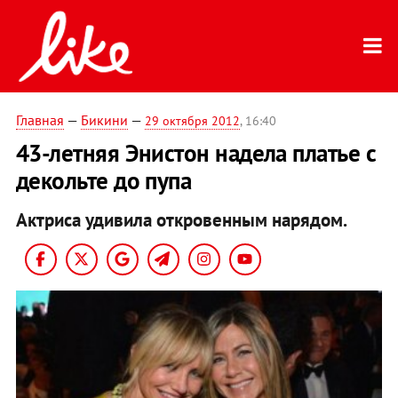
Главная
—
Бикини
—
29 октября 2012
, 16:40
43-летняя Энистон надела платье с
декольте до пупа
Актриса удивила откровенным нарядом.