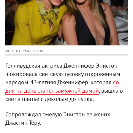
ФОТО: DAILYMAIL.CO.UK
Голливудская актриса Дженнифер Энистон
шокировала светскую тусовку откровенным
нарядом. 43-летняя Дженнифер, которая
со
дня на день станет замужней дамой
, вышла в
свет в платье с декольте до пупка.
Сопровождал смелую Энистон ее жених
Джастин Теру.