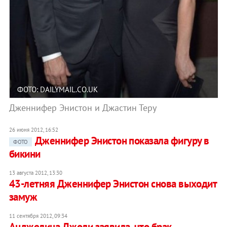
ФОТО: DAILYMAIL.CO.UK
Дженнифер Энистон и Джастин Теру
26 июня 2012, 16:52
Дженнифер Энистон показала фигуру в
ФОТО
бикини
13 августа 2012, 13:30
43-летняя Дженнифер Энистон снова выходит
замуж
11 сентября 2012, 09:34
Анджелина Джоли заявила, что брак