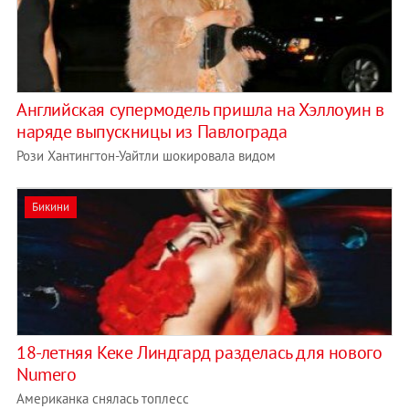
Английская супермодель пришла на Хэллоуин в
наряде выпускницы из Павлограда
Рози Хантингтон-Уайтли шокировала видом
Бикини
​18-летняя Кеке Линдгард разделась для нового
Numero
Американка снялась топлесс