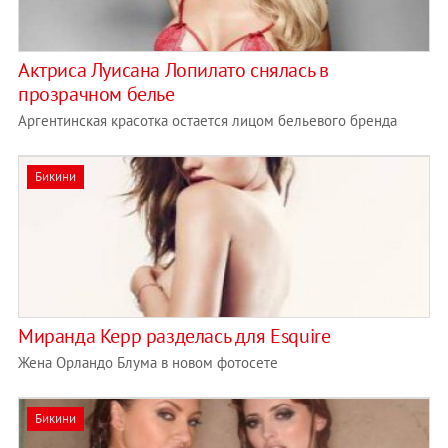
Актриса Луисана Лопилато снялась в
прозрачном белье
Аргентинская красотка остается лицом бельевого бренда
Бикини
Миранда Керр разделась для Esquire
Жена Орландо Блума в новом фотосете
Бикини