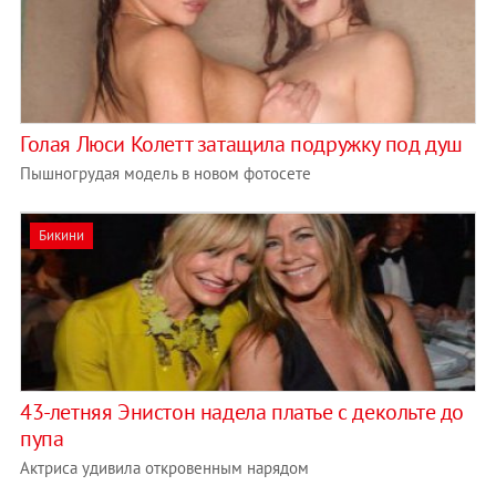
Голая Люси Колетт затащила подружку под душ
Пышногрудая модель в новом фотосете
Бикини
43-летняя Энистон надела платье с декольте до
пупа
Актриса удивила откровенным нарядом