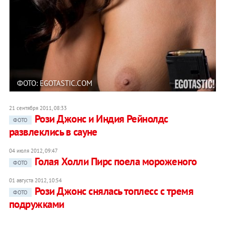
ФОТО: EGOTASTIC.COM
21 сентября 2011, 08:33
Рози Джонс и Индия Рейнолдc
ФОТО
развлеклись в сауне
04 июля 2012, 09:47
Голая Холли Пирс поела мороженого
ФОТО
01 августа 2012, 10:54
Рози Джонс снялась топлесс с тремя
ФОТО
подружками