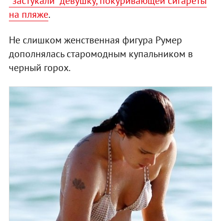
"застукали" девушку, покуривающей сигареты
на пляже
.
Не слишком женственная фигура Румер
дополнялась старомодным купальником в
черный горох.