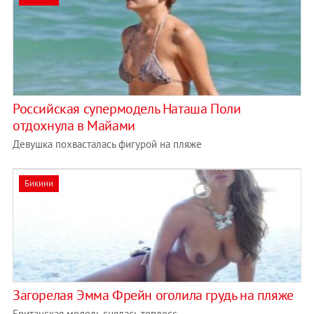
Российская супермодель Наташа Поли
отдохнула в Майами
Девушка похвасталась фигурой на пляже
Бикини
Загорелая Эмма Фрейн оголила грудь на пляже
Британская модель снялась топлесс