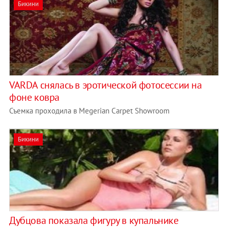
Бикини
VARDA снялась в эротической фотосессии на
фоне ковра
Съемка проходила в Megerian Carpet Showroom
Бикини
Дубцова показала фигуру в купальнике