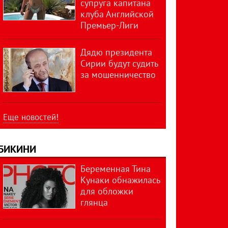
супруга капитана
клуба Английской
Премьер-Лиги
Дядю президента
Сирии будут судить
за мошенничество
Еще новостей!
БИКИНИ
Беременная Тина
Кунаки обнажилась
для обложки
глянца