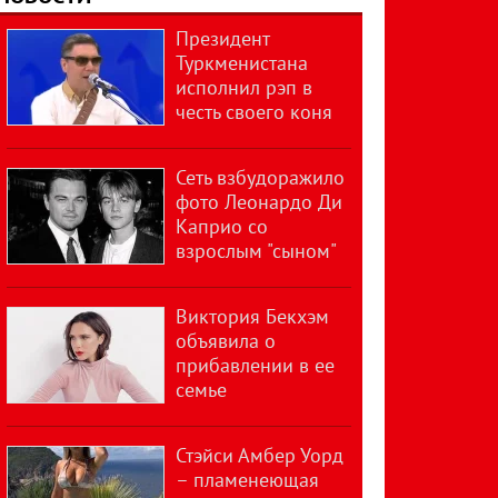
Президент
Туркменистана
исполнил рэп в
честь своего коня
Сеть взбудоражило
фото Леонардо Ди
Каприо со
взрослым "сыном"
Виктория Бекхэм
объявила о
прибавлении в ее
семье
Стэйси Амбер Уорд
– пламенеющая