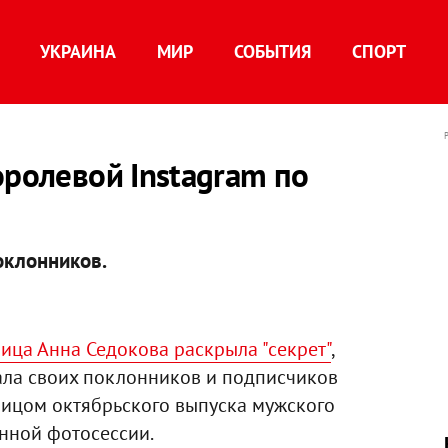
УКРАИНА
МИР
СОБЫТИЯ
СПОРТ
оролевой Instagram по
оклонников.
ица Анна Седокова раскрыла "секрет"
,
ала своих поклонников и подписчиков
 лицом октябрьского выпуска мужского
енной фотосессии.