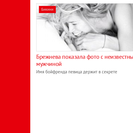
Бикини
Брежнева показала фото с неизвестн
мужчиной
Имя бойфренда певица держит в секрете