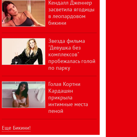
Кендалл Дженнер
засветила ягодицы
в леопардовом
бикини
Звезда фильма
"Девушка без
комплексов"
пробежалась голой
по парку
Голая Кортни
Кардашян
прикрыла
интимные места
пеной
Еще Бикини!