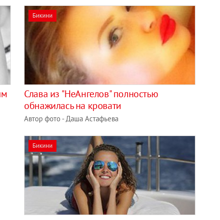
Бикини
ым
Слава из "НеАнгелов" полностью
обнажилась на кровати
Автор фото - Даша Астафьева
Бикини