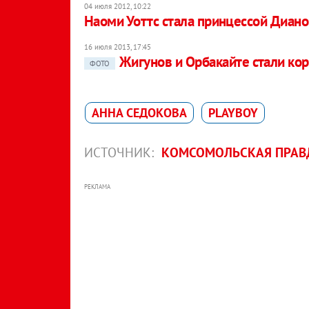
04 июля 2012, 10:22
Наоми Уоттс стала принцессой Диан
16 июля 2013, 17:45
Жигунов и Орбакайте стали ко
ФОТО
АННА СЕДОКОВА
PLAYBOY
ИСТОЧНИК:
КОМСОМОЛЬСКАЯ ПРАВД
РЕКЛАМА