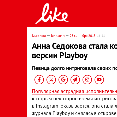
Главная
—
Бикини
—
23 сентября 2013
, 16:11
Анна Седокова стала к
версии Playboy
Певица долго интриговала своих п
Популярная эстрадная исполнительн
которым некоторое время интригов
в Instagram: оказывается, она стала
журнала Playboy и снялась в откров