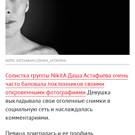
ФОТО: INSTAGRAM.COM/DA_ASTAFIEVA
Солистка группы NikitA Даша Астафьева очень
часто баловала поклонников своими
откровенными фотографиями
. Девушка
выкладывала свои оголенные снимки в
социальную сеть и наслаждалась
комментариями.
Певица доигралась и ее профиль