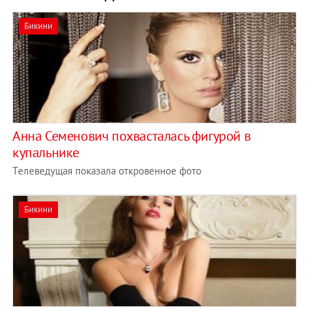
Бикини
Анна Семенович похвасталась фигурой в
купальнике
Tелеведущая показала откровенное фото
Бикини