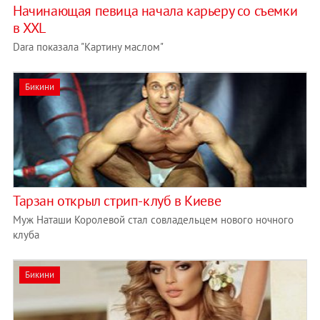
Начинающая певица начала карьеру со съемки
в XXL
Dara показала "Картину маслом"
Бикини
Тарзан открыл стрип-клуб в Киеве
Муж Наташи Королевой стал совладельцем нового ночного
клуба
Бикини