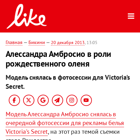
Главная
—
Бикини
—
20 декабря 2013
, 13:05
Алессандра Амбросио в роли
рождественного оленя
Модель снялась в фотосессии для Victoria's
Secret.
Модель Алессандра Амбросио снялась в
очередной фотосессии для рекламы белья
Victoria's Secret
, на этот раз темой съемки