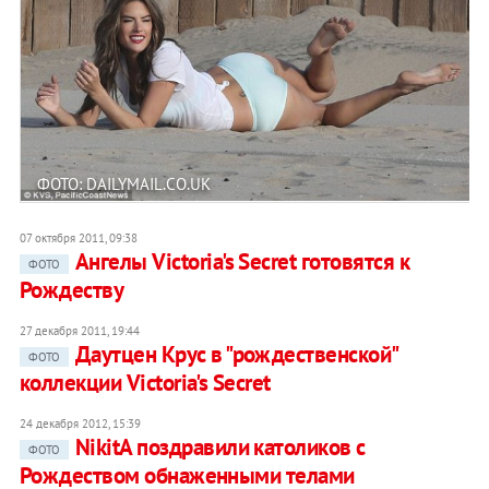
ФОТО: DAILYMAIL.CO.UK
07 октября 2011, 09:38
Ангелы Victoria's Secret готовятся к
ФОТО
Рождеству
27 декабря 2011, 19:44
Даутцен Крус в "рождественской"
ФОТО
коллекции Victoria's Secret
24 декабря 2012, 15:39
NikitA поздравили католиков с
ФОТО
Рождеством обнаженными телами