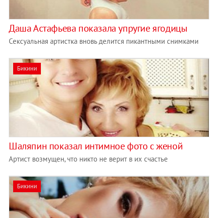
Даша Астафьева показала упругие ягодицы
Сексуальная артистка вновь делится пикантными снимками
Бикини
Шаляпин показал интимное фото с женой
Артист возмущен, что никто не верит в их счастье
Бикини