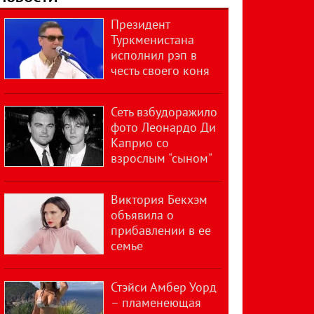
Президент
Туркменистана
исполнил рэп в
честь своего коня
Сеть взбудоражило
фото Леонардо Ди
Каприо со
взрослым "сыном"
Виктория Бекхэм
объявила о
прибавлении в ее
семье
Стэйси Амбер Уорд
– пламенеющая