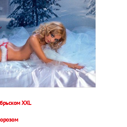
абрьском XXL
Морозом