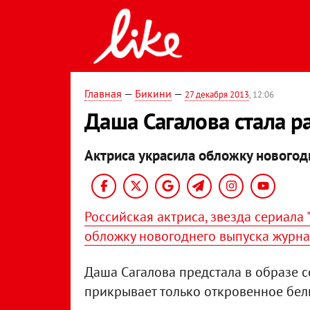
Главная
—
Бикини
—
27 декабря 2013
, 12:06
Даша Сагалова стала р
Актриса украсила обложку новогод
Российская актриса, звезда сериала 
обложку новогоднего выпуска журн
Даша Сагалова предстала в образе с
прикрывает только откровенное бель