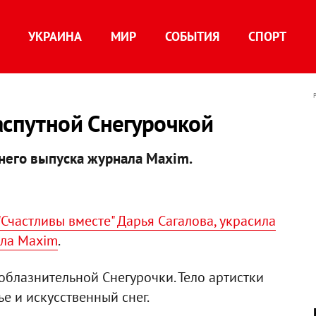
УКРАИНА
МИР
СОБЫТИЯ
СПОРТ
аспутной Снегурочкой
него выпуска журнала Maxim.
"Счастливы вместе" Дарья Сагалова, украсила
ала Maxim
.
облазнительной Снегурочки. Тело артистки
е и искусственный снег.