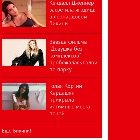
Кендалл Дженнер
засветила ягодицы
в леопардовом
бикини
Звезда фильма
"Девушка без
комплексов"
пробежалась голой
по парку
Голая Кортни
Кардашян
прикрыла
интимные места
пеной
Еще Бикини!