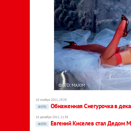
ФОТО: MAXIM
18 ноября 2011, 19:29
Обнаженная Снегурочка в дек
ФОТО
16 декабря 2011, 11:38
Евгений Киселев стал Дедом 
ФОТО