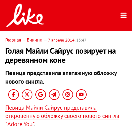
Главная
—
Бикини
—
7 апреля 2014
, 15:47
Голая Майли Сайрус позирует на
деревянном коне
Певица представила эпатажную обложку
нового сингла.
Певица Майли Сайрус представила
откровенную обложку своего нового сингла
"Adore You"
.