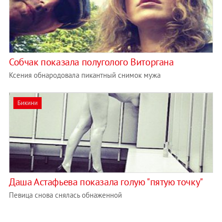
Собчак показала полуголого Виторгана
Ксения обнародовала пикантный снимок мужа
Бикини
Даша Астафьева показала голую "пятую точку"
Певица снова снялась обнаженной