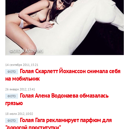
ФОТО: EASTNEWS
14 сентября 2011, 15:21
Голая Скарлетт Йоханссон снимала себя
ФОТО
на мобильник
26 января 2012, 13:41
Голая Алена Водонаева обмазалась
ФОТО
грязью
18 июля 2012, 10:02
Голая Гага рекламирует парфюм для
ФОТО
"дорогой проститутки"