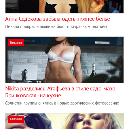
Анна Седокова забыла одеть нижнее белье
Певица прикрыла пышный бюст прозрачным платьем
Бикини
Nikita разделись: Атафьева в стиле садо-мазо,
Бричковская - на кухне
Солистки группы снялись в новых эротических фотосессиях
Бикини