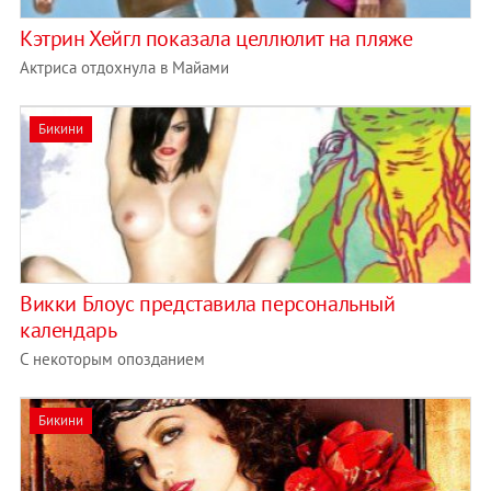
Кэтрин Хейгл показала целлюлит на пляже
Актриса отдохнула в Майами
Бикини
Викки Блоус представила персональный
календарь
С некоторым опозданием
Бикини