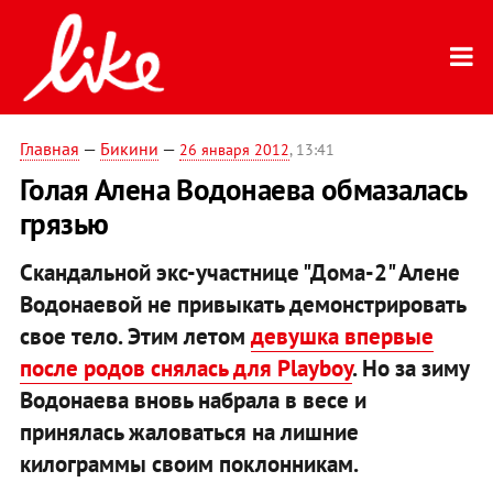
Главная
—
Бикини
—
26 января 2012
, 13:41
Голая Алена Водонаева обмазалась
грязью
Скандальной экс-участнице "Дома-2" Алене
Водонаевой не привыкать демонстрировать
свое тело. Этим летом
девушка впервые
после родов снялась для Playboy
. Но за зиму
Водонаева вновь набрала в весе и
принялась жаловаться на лишние
килограммы своим поклонникам.