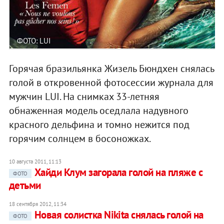
ФОТО: LUI
Горячая бразильянка Жизель Бюндхен снялась
голой в откровенной фотосессии журнала для
мужчин LUI. На снимках 33-летняя
обнаженная модель оседлала надувного
красного дельфина и томно нежится под
горячим солнцем в босоножках.
10 августа 2011, 11:13
Хайди Клум загорала голой на пляже с
ФОТО
детьми
18 сентября 2012, 11:34
Новая солистка Nikita снялась голой на
ФОТО