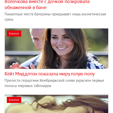
Волочкова вместе с дочкой позировала
обнаженной в бане
Пикантные места балерины прикрывает лишь косметическая
грязь
Бикини
Кейт Миддлтон показала миру голую попу
Прелести герцогини Кембриджской снова украсили первые
полосы мировых таблоидов
Бикини