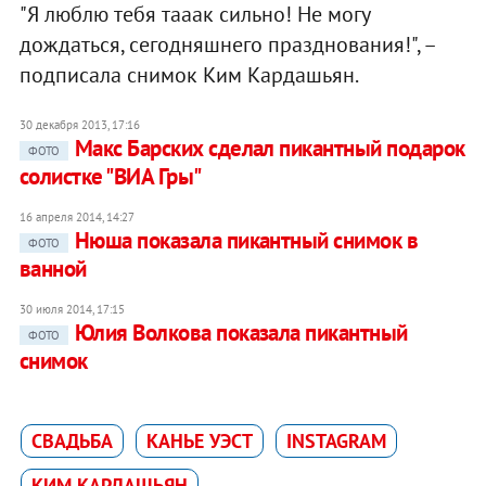
"Я люблю тебя тааак сильно! Не могу
дождаться, сегодняшнего празднования!", –
подписала снимок Ким Кардашьян.
30 декабря 2013, 17:16
Макс Барских сделал пикантный подарок
ФОТО
солистке "ВИА Гры"
16 апреля 2014, 14:27
Нюша показала пикантный снимок в
ФОТО
ванной
30 июля 2014, 17:15
Юлия Волкова показала пикантный
ФОТО
снимок
СВАДЬБА
КАНЬЕ УЭСТ
INSTAGRAM
КИМ КАРДАШЬЯН