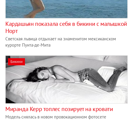
Кардашьян показала себя в бикини с малышкой
Норт
Светская львица отдыхает на знаменитом мексиканском
курорте Пунта-де-Мита
Бикини
Миранда Керр топлес позирует на кровати
Модель снялась в новом провокационном фотосете