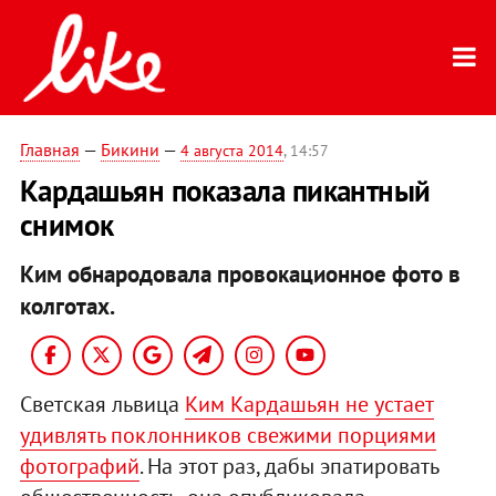
Главная
—
Бикини
—
4 августа 2014
, 14:57
Кардашьян показала пикантный
снимок
Ким обнародовала провокационное фото в
колготах.
Светская львица
Ким Кардашьян не устает
удивлять поклонников свежими порциями
фотографий
. На этот раз, дабы эпатировать