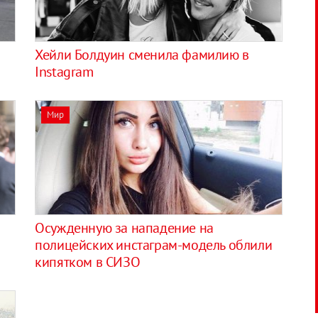
Хейли Болдуин сменила фамилию в
Instagram
Мир
Осужденную за нападение на
полицейских инстаграм-модель облили
кипятком в СИЗО