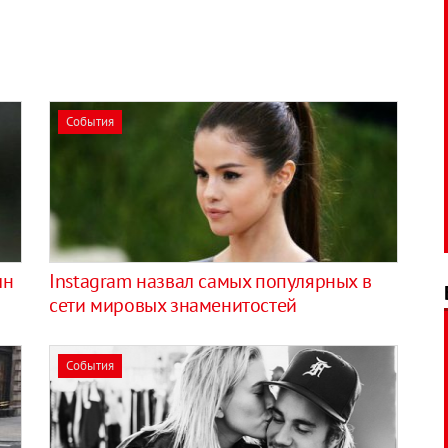
События
лн
Instagram назвал самых популярных в
сети мировых знаменитостей
События