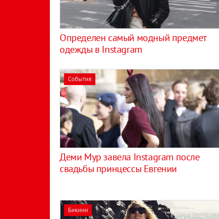
Определен самый модный предмет
одежды в Instagram
События
Деми Мур завела Instagram после
свадьбы принцессы Евгении
Бикини