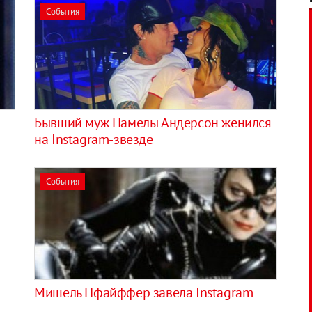
События
Бывший муж Памелы Андерсон женился
на Instagram-звезде
События
Мишель Пфайффер завела Instagram