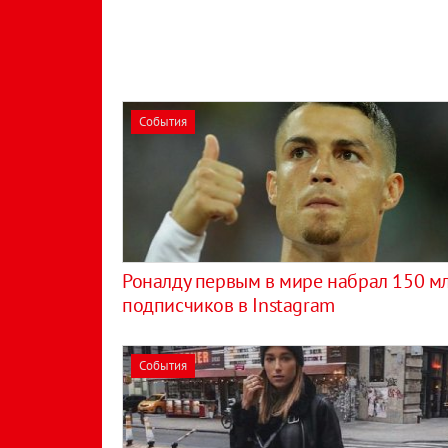
События
Роналду первым в мире набрал 150 м
подписчиков в Instagram
События