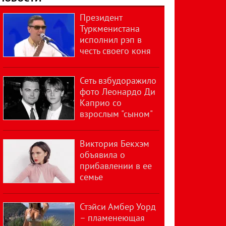
Президент
Туркменистана
исполнил рэп в
честь своего коня
Сеть взбудоражило
фото Леонардо Ди
Каприо со
взрослым "сыном"
Виктория Бекхэм
объявила о
прибавлении в ее
семье
Стэйси Амбер Уорд
– пламенеющая