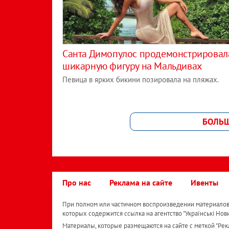
Санта Димопулос продемонстрировал
шикарную фигуру на Мальдивах
Певица в ярких бикини позировала на пляжах.
БОЛЬ
Про нас
Реклама на сайте
Ивенты
При полном или частичном воспроизведении материалов 
которых содержится ссылка на агентство "Українськi Нов
Материалы, которые размещаются на сайте с меткой "Рекл