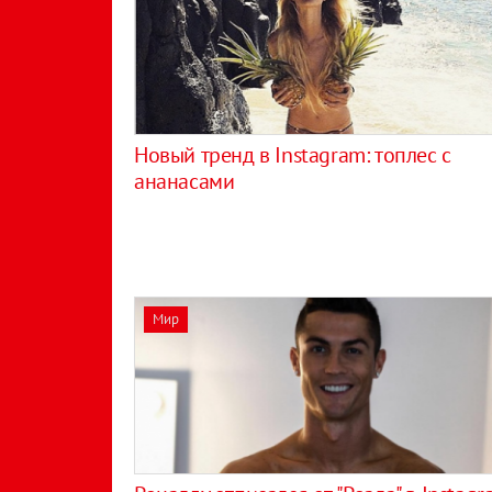
Новый тренд в Instagram: топлес с
ананасами
Мир