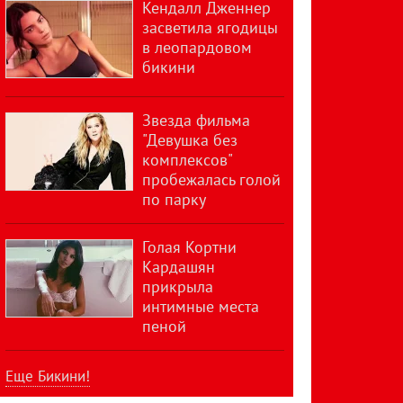
Кендалл Дженнер
засветила ягодицы
в леопардовом
бикини
Звезда фильма
"Девушка без
комплексов"
пробежалась голой
по парку
Голая Кортни
Кардашян
прикрыла
интимные места
пеной
Еще Бикини!