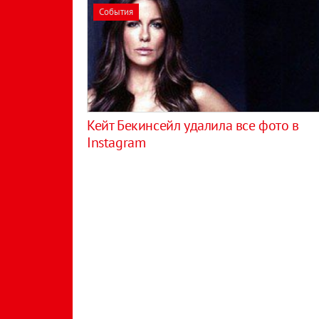
События
Кейт Бекинсейл удалила все фото в
Instagram