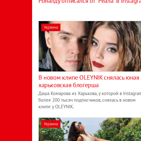
Роналду отписался от "Реала" в Instag
Украина
В новом клипе OLEYNIK снялась юная
харьковская блогерша
Даша Комарова из Харькова, у которой в Instagra
более 200 тысяч подписчиков, снялась в новом
клипе у OLEYNIK.
Украина