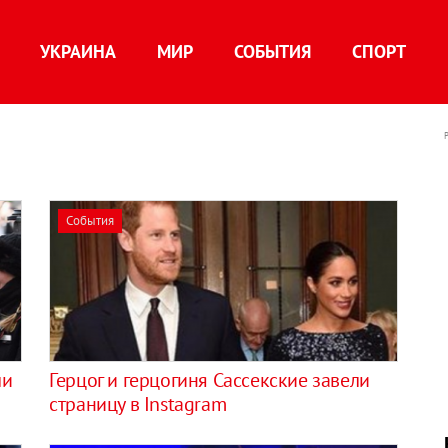
УКРАИНА
МИР
СОБЫТИЯ
СПОРТ
События
ли
​Герцог и герцогиня Сассекские завели
страницу в Instagram