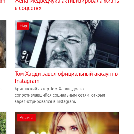
ram
Жена Медведчука активизировала жизнь
в соцсетях
Мир
Том Харди завел официальный аккаунт в
Instagram
m
Британский актер Том Харди, долго
сопротивлявшийся социальным сетям, открыл
зарегистрировался в Instagram.
Украина