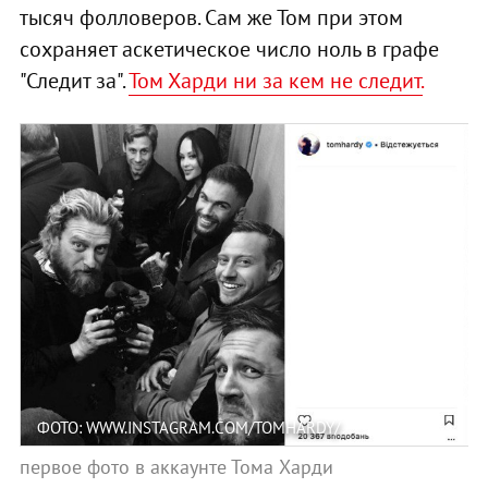
тысяч фолловеров. Сам же Том при этом
сохраняет аскетическое число ноль в графе
"Следит за".
Том Харди ни за кем не следит.
ФОТО: WWW.INSTAGRAM.COM/TOMHARDY/
первое фото в аккаунте Тома Харди