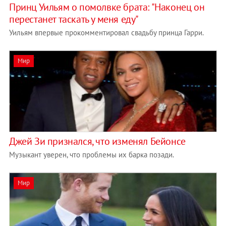
Принц Уильям о помолвке брата: "Наконец он
перестанет таскать у меня еду"
Уильям впервые прокомментировал свадьбу принца Гарри.
Мир
Джей Зи признался, что изменял Бейонсе
Музыкант уверен, что проблемы их барка позади.
Мир