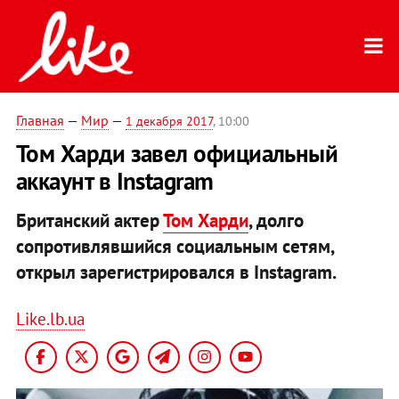
Главная
—
Мир
—
1 декабря 2017
, 10:00
Том Харди завел официальный
аккаунт в Instagram
Британский актер
Том Харди
, долго
сопротивлявшийся социальным сетям,
открыл зарегистрировался в Instagram.
Like.lb.ua