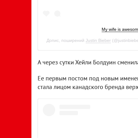
My wife is aweso
Допис, поширений
Justin Bieber
(@justinbieb
А через сутки Хейли Болдуин сменила
Ее первым постом под новым именем
стала лицом канадского бренда верх