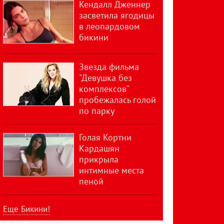
Кендалл Дженнер
засветила ягодицы
в леопардовом
бикини
Звезда фильма
"Девушка без
комплексов"
пробежалась голой
по парку
Голая Кортни
Кардашян
прикрыла
интимные места
пеной
Еще Бикини!