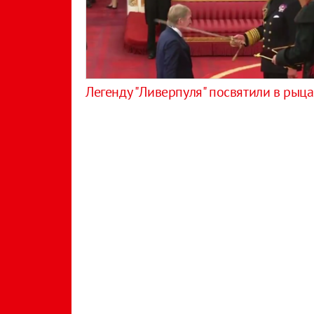
Легенду "Ливерпуля" посвятили в рыц