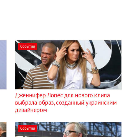
События
Дженнифер Лопес для нового клипа
выбрала образ, созданный украинским
дизайнером
События