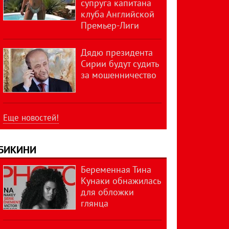
супруга капитана
клуба Английской
Премьер-Лиги
Дядю президента
Сирии будут судить
за мошенничество
Еще новостей!
БИКИНИ
Беременная Тина
Кунаки обнажилась
для обложки
глянца