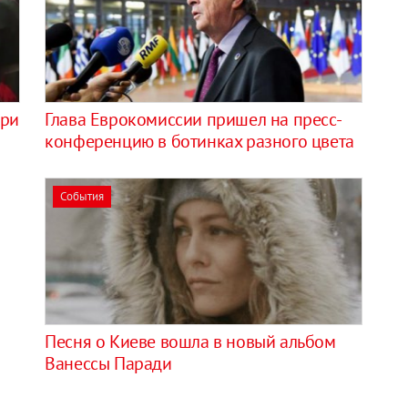
ари
Глава Еврокомиссии пришел на пресс-
конференцию в ботинках разного цвета
События
Песня о Киеве вошла в новый альбом
Ванессы Паради