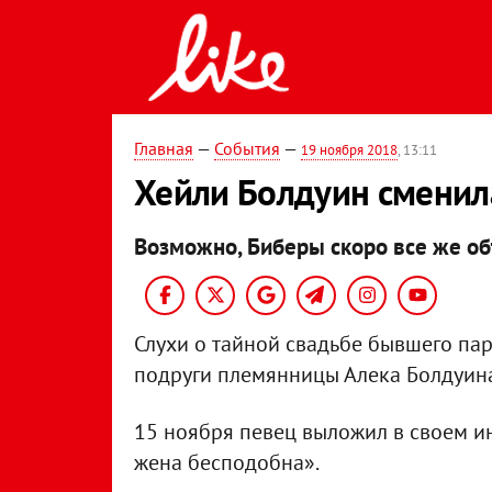
Главная
—
События
—
19 ноября 2018
, 13:11
Хейли Болдуин сменил
Возможно, Биберы скоро все же об
Слухи о тайной свадьбе бывшего па
подруги племянницы Алека Болдуин
15 ноября певец выложил в своем ин
жена бесподобна».