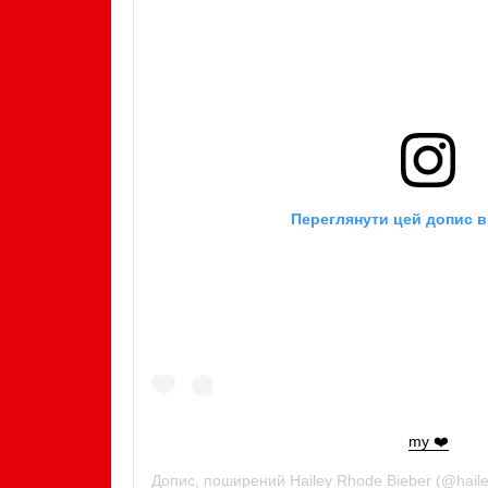
Переглянути цей допис в
my ❤️
Допис, поширений
Hailey Rhode Bieber
(@haile