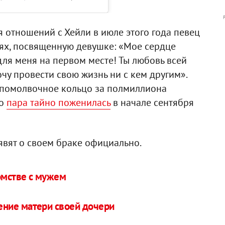
 отношений с Хейли в июле этого года певец
тях, посвященную девушке: «Мое сердце
для меня на первом месте! Ты любовь всей
очу провести свою жизнь ни с кем другим».
 помолвочное кольцо за полмиллиона
то
пара тайно поженилась
в начале сентября
явят о своем браке официально.
омстве с мужем
ение матери своей дочери