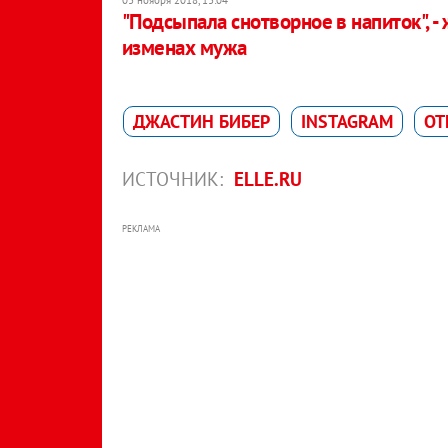
"Подсыпала снотворное в напиток", - 
изменах мужа
ДЖАСТИН БИБЕР
INSTAGRAM
ОТ
ИСТОЧНИК:
ELLE.RU
РЕКЛАМА