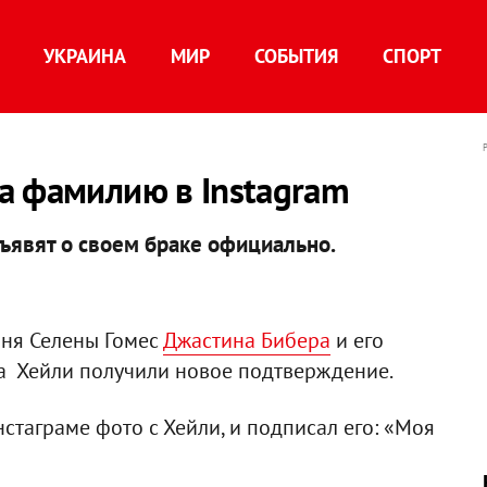
УКРАИНА
МИР
СОБЫТИЯ
СПОРТ
а фамилию в Instagram
ъявят о своем браке официально.
рня Селены Гомес
Джастина Бибера
и его
а Хейли получили новое подтверждение.
стаграме фото с Хейли, и подписал его: «Моя