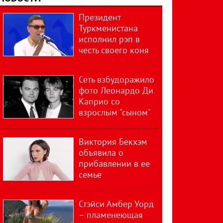
Президент
Туркменистана
исполнил рэп в
честь своего коня
Сеть взбудоражило
фото Леонардо Ди
Каприо со
взрослым "сыном"
Виктория Бекхэм
объявила о
прибавлении в ее
семье
Стэйси Амбер Уорд
– пламенеющая