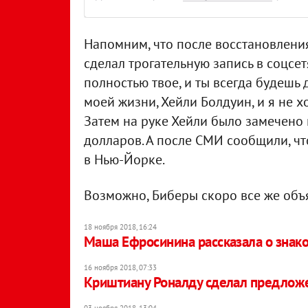
Напомним, что после восстановления
сделал трогательную запись в соцсе
полностью твое, и ты всегда будешь 
моей жизни, Хейли Болдуин, и я не х
Затем на руке Хейли было замечено
долларов. А после СМИ сообщили, ч
в Нью-Йорке.
Возможно, Биберы скоро все же объ
18 ноября 2018, 16:24
Маша Ефросинина рассказала о знак
16 ноября 2018, 07:33
Криштиану Роналду сделал предлож
03 ноября 2018, 13:04