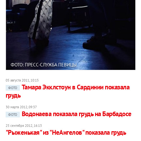
ФОТО: ПРЕСС-СЛУЖБА ПЕВИЦЫ
05 августа 2011, 10:15
Тамара Экклстоун в Сардинии показала
ФОТО
грудь
30 марта 2012, 09:37
Водонаева показала грудь на Барбадосе
ФОТО
25 сентября 2012, 16:13
"Рыженькая" из "НеАнгелов" показала грудь