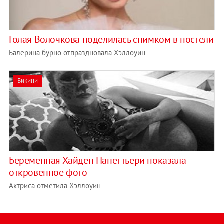
Голая Волочкова поделилась снимком в постели
Балерина бурно отпраздновала Хэллоуин
Бикини
Беременная Хайден Панеттьери показала
откровенное фото
Актриса отметила Хэллоуин