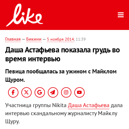
Главная
—
Бикини
—
5 ноября 2014
, 11:39
Даша Астафьева показала грудь во
время интервью
Певица пообщалась за ужином с Майклом
Щуром.
Участница группы Nikita
Даша Астафьева
дала
интервью скандальному журналисту Майклу
Щуру.