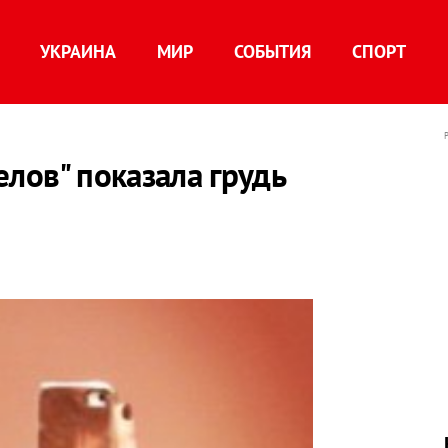
УКРАИНА
МИР
СОБЫТИЯ
СПОРТ
елов" показала грудь