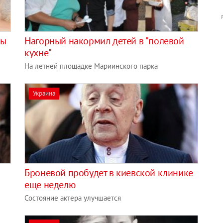
ны
Нагорный накормил детей в "полевой
кухне"
На летней площадке Мариинского парка
Украина
Броневой пробудет в киевской клинике
еще неделю
Состояние актера улучшается