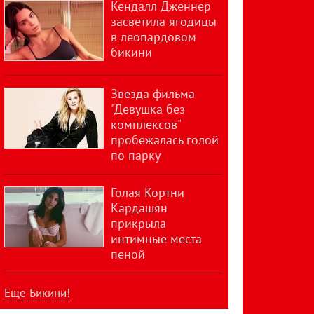
Кендалл Дженнер
засветила ягодицы
в леопардовом
бикини
Звезда фильма
"Девушка без
комплексов"
пробежалась голой
по парку
Голая Кортни
Кардашян
прикрыла
интимные места
пеной
Еще Бикини!