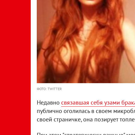
ФОТО: TWITTER
Недавно
связавшая себя узами брак
публично оголилась в своем микробл
своей страничке, она позирует топле