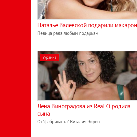
Наталье Валевской подарили макаро
Певица рада любым подаркам
Украина
Лена Виноградова из Real O родила
сына
От "фабриканта" Виталия Чирвы