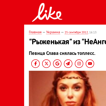
Главная
—
Украина
—
25 сентября 2012
, 16:13
"Рыженькая" из "НеАнг
Певица Слава снялась топлесс.