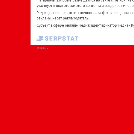
Материалы, которые размещаются на сайте с меткой "Рекл
участвует в подготовке этого контента и разделяет мнени
Редакция не несет ответственности за факты и оценочны
рекламы несет рекламодатель.
Субъект в сфере онлайн-медиа; идентификатор медиа - 
РЕКЛАМА