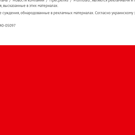
ама" / "Новости компаний" / "Пресрелиз" / "Promoted", являются рекламными и 
я, высказанные в этих материалах.
е суждения, обнародованные в рекламных материалах. Согласно украинскому з
R40-05097