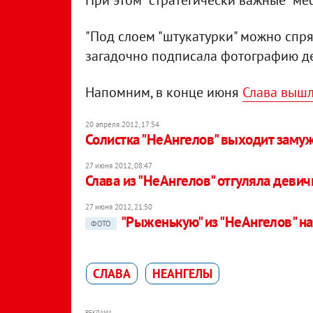
При этом "стратегически важные" ме
"Под слоем "штукатурки" можно спрят
загадочно подписала фотографию д
Напомним, в конце июня
Слава вышл
20 апреля 2012, 17:54
Солистка "НеАнгелов" выходит заму
27 июня 2012, 08:47
Слава из "НеАнгелов" отгуляла деви
27 июня 2012, 21:50
"Рыженькую" из "НеАнгелов" н
ФОТО
СЛАВА
НЕАНГЕЛЫ
РЕКЛАМА