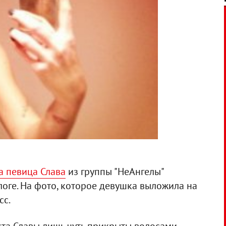
а певица Слава
из группы "НеАнгелы"
оге. На фото, которое девушка выложила на
сс.