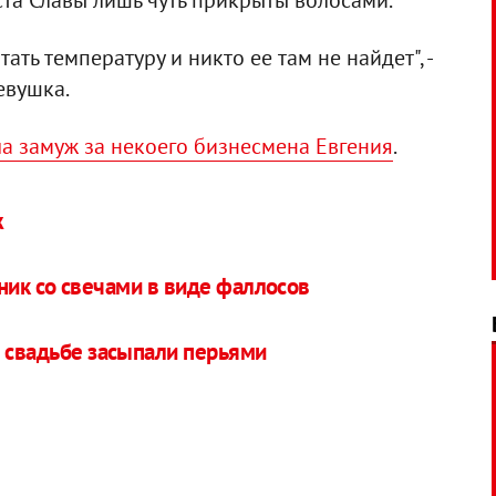
ста Славы лишь чуть прикрыты волосами.
ать температуру и никто ее там не найдет", -
евушка.
а замуж за некоего бизнесмена Евгения
.
ж
чник со свечами в виде фаллосов
а свадьбе засыпали перьями