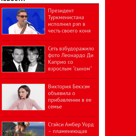
Президент
Туркменистана
исполнил рэп в
честь своего коня
Сеть взбудоражило
фото Леонардо Ди
Каприо со
взрослым "сыном"
Виктория Бекхэм
объявила о
прибавлении в ее
семье
Стэйси Амбер Уорд
– пламенеющая