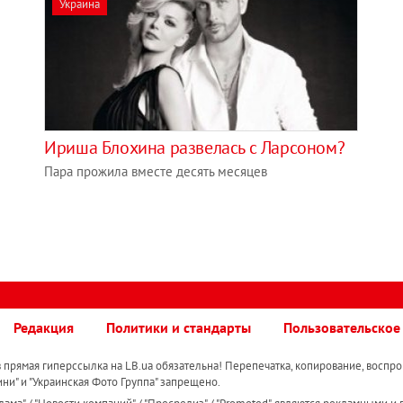
Украина
Ириша Блохина развелась с Ларсоном?
Пара прожила вместе десять месяцев
Редакция
Политики и стандарты
Пользовательское
прямая гиперссылка на LB.ua обязательна! Перепечатка, копирование, воспро
ини" и "Украинская Фото Группа" запрещено.