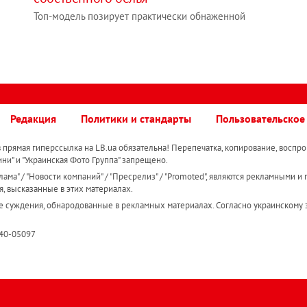
Топ-модель позирует практически обнаженной
Редакция
Политики и стандарты
Пользовательское
прямая гиперссылка на LB.ua обязательна! Перепечатка, копирование, воспро
ини" и "Украинская Фото Группа" запрещено.
ама" / "Новости компаний" / "Пресрелиз" / "Promoted", являются рекламными и 
я, высказанные в этих материалах.
е суждения, обнародованные в рекламных материалах. Согласно украинскому з
R40-05097