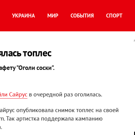
УКРАИНА
МИР
СОБЫТИЯ
СПОРТ
ялась топлес
фету "Оголи соски".
ли Сайрус
в очередной раз оголилась.
айрус опубликовала снимок топлес на своей
am. Так артистка поддержала кампанию
.