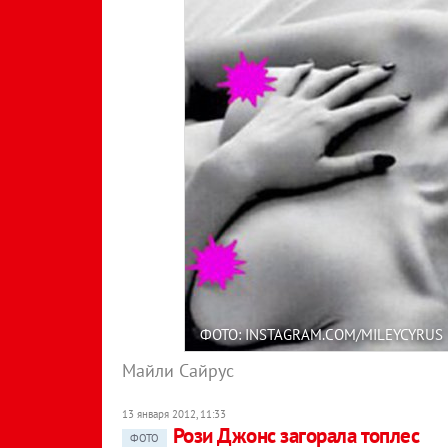
ФОТО: INSTAGRAM.COM/MILEYCYRUS
Майли Сайрус
13 января 2012, 11:33
Рози Джонс загорала топлес
ФОТО