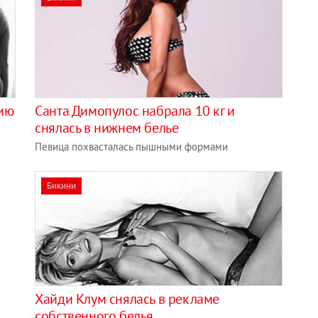
цию
Санта Димопулос набрала 10 кг и
снялась в нижнем белье
Певица похвасталась пышными формами
Бикини
Хайди Клум снялась в рекламе
собственного белья