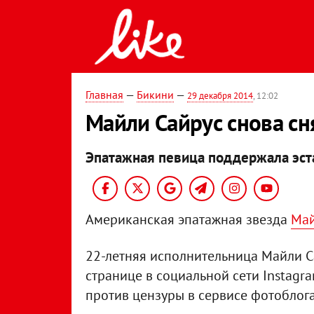
Главная
—
Бикини
—
29 декабря 2014
, 12:02
Майли Сайрус снова сн
Эпатажная певица поддержала эста
Американская эпатажная звезда
Май
22-летняя исполнительница Майли С
странице в социальной сети Instagr
против цензуры в сервисе фотоблога