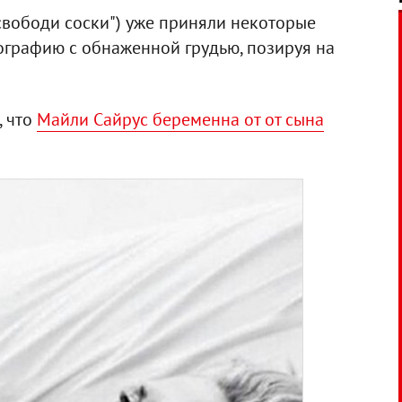
"Освободи соски") уже приняли некоторые
ографию с обнаженной грудью, позируя на
, что
Майли Сайрус беременна от от сына