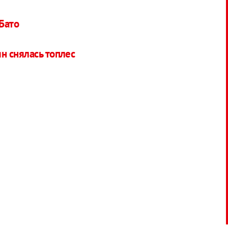
 Бато
н снялась топлес