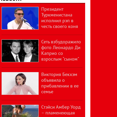
Президент
Туркменистана
исполнил рэп в
честь своего коня
Сеть взбудоражило
фото Леонардо Ди
Каприо со
взрослым "сыном"
Виктория Бекхэм
объявила о
прибавлении в ее
семье
Стэйси Амбер Уорд
– пламенеющая