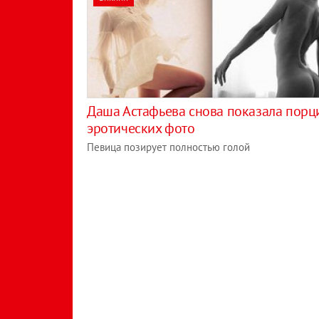
Даша Астафьева снова показала пор
эротических фото
Певица позирует полностью голой