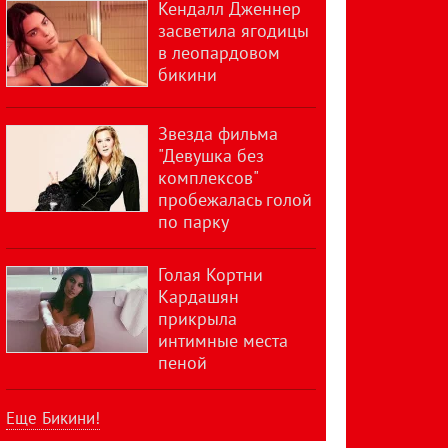
Кендалл Дженнер
засветила ягодицы
в леопардовом
бикини
Звезда фильма
"Девушка без
комплексов"
пробежалась голой
по парку
Голая Кортни
Кардашян
прикрыла
интимные места
пеной
Еще Бикини!