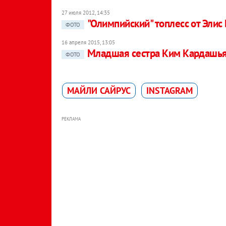
27 июля 2012, 14:35
"Олимпийский" топлесс от Элис
ФОТО
16 апреля 2015, 13:05
Младшая сестра Ким Кардашья
ФОТО
МАЙЛИ САЙРУС
INSTAGRAM
РЕКЛАМА