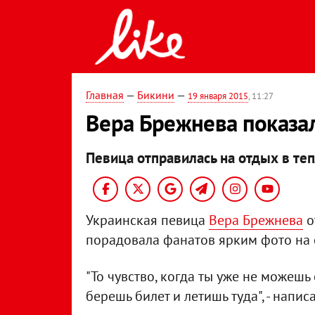
Главная
—
Бикини
—
19 января 2015
, 11:27
Вера Брежнева показа
Певица отправилась на отдых в те
Украинская певица
Вера Брежнева
о
порадовала фанатов ярким фото на с
"То чувство, когда ты уже не можешь
берешь билет и летишь туда", - напи