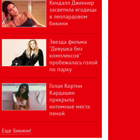
Кендалл Дженнер
засветила ягодицы
в леопардовом
бикини
Звезда фильма
"Девушка без
комплексов"
пробежалась голой
по парку
Голая Кортни
Кардашян
прикрыла
интимные места
пеной
Еще Бикини!