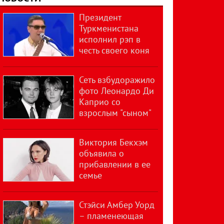
Президент
Туркменистана
исполнил рэп в
честь своего коня
Сеть взбудоражило
фото Леонардо Ди
Каприо со
взрослым "сыном"
Виктория Бекхэм
объявила о
прибавлении в ее
семье
Стэйси Амбер Уорд
– пламенеющая