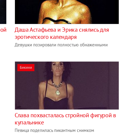
ной
Даша Астафьева и Эрика снялись для
эротического календаря
Девушки позировали полностью обнаженными
Бикини
Слава похвасталась стройной фигурой в
купальнике
Певица поделилась пикантным снимком