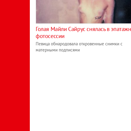
Голая Майли Сайрус снялась в эпатаж
фотосессии
Певица обнародовала откровенные снимки с
матерными подписями