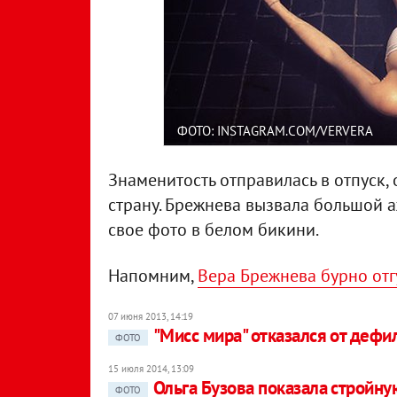
ФОТО: INSTAGRAM.COM/VERVERA
Знаменитость отправилась в отпуск, 
страну. Брежнева вызвала большой 
свое фото в белом бикини.
Напомним,
Вера Брежнева бурно от
07 июня 2013, 14:19
"Мисс мира" отказался от дефи
ФОТО
15 июля 2014, 13:09
Ольга Бузова показала стройну
ФОТО