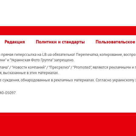
Редакция
Политики и стандарты
Пользовательское
прямая гиперссылка на LB.ua обязательна! Перепечатка, копирование, воспро
ини" и "Украинская Фото Группа" запрещено.
ама" / "Новости компаний" / "Пресрелиз" / "Promoted", являются рекламными и 
я, высказанные в этих материалах.
е суждения, обнародованные в рекламных материалах. Согласно украинскому з
R40-05097