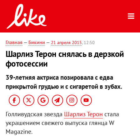
Главная
—
Бикини
—
21 апреля 2015
, 12:50
Шарлиз Терон снялась в дерзкой
фотосессии
39-летняя актриса позировала с едва
прикрытой грудью и с сигаретой в зубах.
Голливудская звезда
Шарлиз Терон
стала
украшением свежего выпуска глянца W
Magazine.