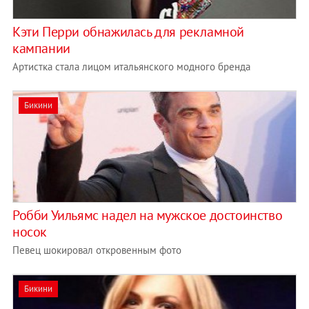
Кэти Перри обнажилась для рекламной
кампании
Артистка стала лицом итальянского модного бренда
Бикини
Робби Уильямс надел на мужское достоинство
носок
Певец шокировал откровенным фото
Бикини