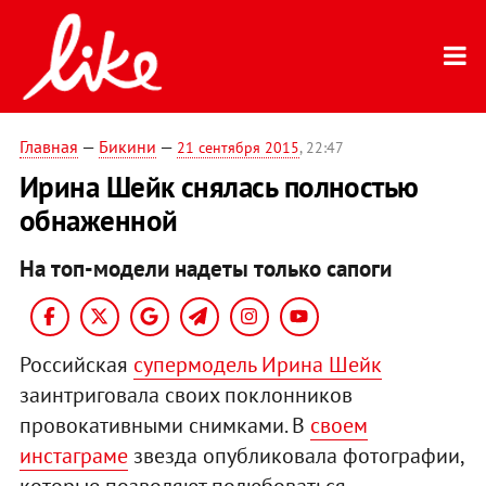
Главная
—
Бикини
—
21 сентября 2015
, 22:47
Ирина Шейк снялась полностью
обнаженной
На топ-модели надеты только сапоги
Российская
супермодель Ирина Шейк
заинтриговала своих поклонников
провокативными снимками. В
своем
инстаграме
звезда опубликовала фотографии,
которые позволяют полюбоваться