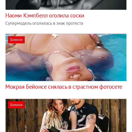
Наоми Кэмпбелл оголила соски
Супермодель оголилась в знак протеста
Бикини
Мокрая Бейонсе снялась в страстном фотосете
Бикини