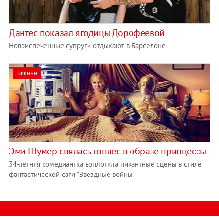
Дантес показал ягодицы Дорофеевой
Новоиспеченные супруги отдыхают в Барселоне
Бикини
Эми Шумер снялась топлес в образе принцессы
34-летняя комедиантка воплотила пикантные сцены в стиле
фантастической саги "Звездные войны"