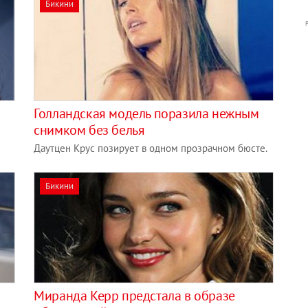
Бикини
Голландская модель поразила нежным
снимком без белья
Даутцен Крус позирует в одном прозрачном бюсте.
Бикини
Миранда Керр предстала в образе