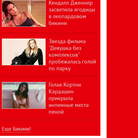
Кендалл Дженнер
засветила ягодицы
в леопардовом
бикини
Звезда фильма
"Девушка без
комплексов"
пробежалась голой
по парку
Голая Кортни
Кардашян
прикрыла
интимные места
пеной
Еще Бикини!