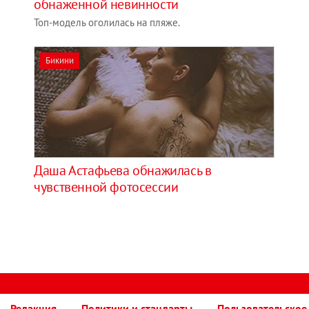
обнаженной невинности
Топ-модель оголилась на пляже.
Бикини
Даша Астафьева обнажилась в
чувственной фотосессии
Редакция
Политики и стандарты
Пользовательское