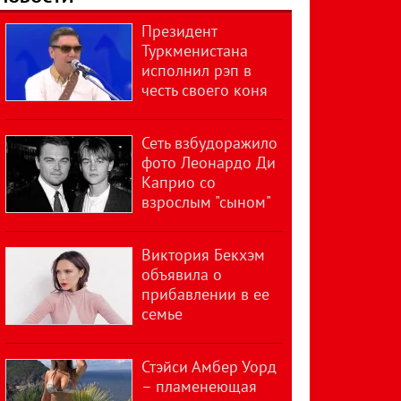
Президент
Туркменистана
исполнил рэп в
честь своего коня
Сеть взбудоражило
фото Леонардо Ди
Каприо со
взрослым "сыном"
Виктория Бекхэм
объявила о
прибавлении в ее
семье
Стэйси Амбер Уорд
– пламенеющая