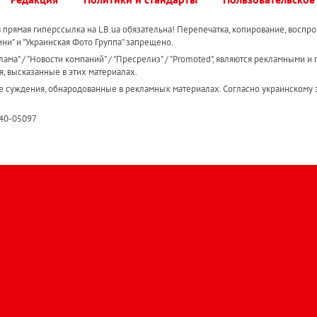
прямая гиперссылка на LB.ua обязательна! Перепечатка, копирование, воспро
ини" и "Украинская Фото Группа" запрещено.
ама" / "Новости компаний" / "Пресрелиз" / "Promoted", являются рекламными и 
я, высказанные в этих материалах.
е суждения, обнародованные в рекламных материалах. Согласно украинскому з
R40-05097