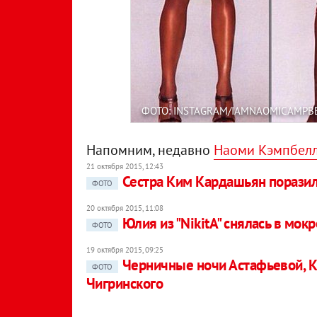
ФОТО: INSTAGRAM/IAMNAOMICAMPB
Напомним, недавно
Наоми Кэмпбелл
21 октября 2015, 12:43
Сестра Ким Кардашьян порази
ФОТО
20 октября 2015, 11:08
Юлия из "NikitA" снялась в мок
ФОТО
19 октября 2015, 09:25
Черничные ночи Астафьевой, 
ФОТО
Чигринского