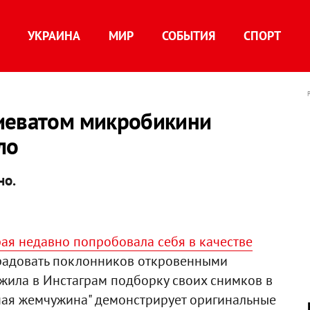
УКРАИНА
МИР
СОБЫТИЯ
СПОРТ
иеватом микробикини
ло
но.
ая недавно попробовала себя в качестве
 радовать поклонников откровенными
жила в Инстаграм подборку своих снимков в
рная жемчужина" демонстрирует оригинальные