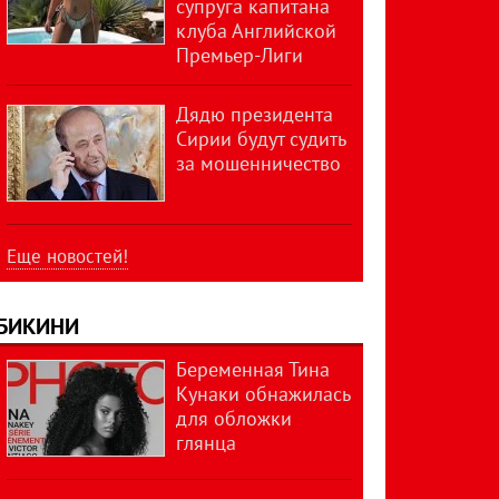
супруга капитана
клуба Английской
Премьер-Лиги
Дядю президента
Сирии будут судить
за мошенничество
Еще новостей!
БИКИНИ
Беременная Тина
Кунаки обнажилась
для обложки
глянца