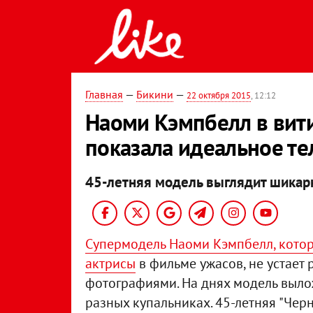
Главная
—
Бикини
—
22 октября 2015
, 12:12
Наоми Кэмпбелл в вит
показала идеальное те
45-летняя модель выглядит шикар
Супермодель Наоми Кэмпбелл, котор
актрисы
в фильме ужасов, не устает
фотографиями. На днях модель выло
разных купальниках. 45-летняя "Че