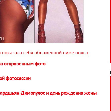
ELL
 показала себя обнаженной ниже пояса
.
ла откровенным фото
рой фотосессии
Кардшьян-Димопулос и день рождения жены