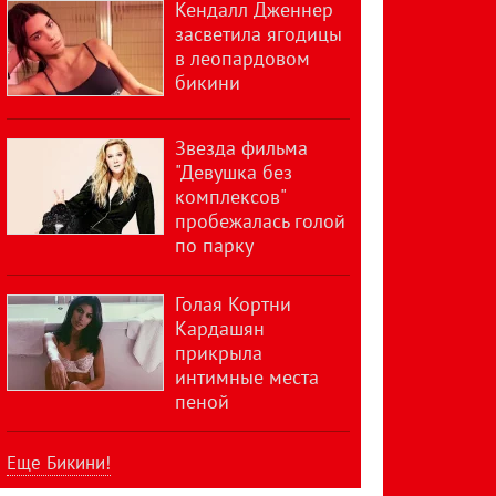
Кендалл Дженнер
засветила ягодицы
в леопардовом
бикини
Звезда фильма
"Девушка без
комплексов"
пробежалась голой
по парку
Голая Кортни
Кардашян
прикрыла
интимные места
пеной
Еще Бикини!