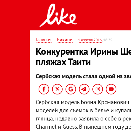
Главная
—
Бикини
—
1 апреля 2016
, 18:25
Конкурентка Ирины Ше
пляжах Таити
Сербская модель стала одной из звез
Сербская модель Бояна Крсманович 
моделей для съемок в белье и купал
глянца, недавно заявила о себе в р
Charmel и Guess. В нынешнем году д