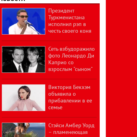
Президент
Туркменистана
исполнил рэп в
честь своего коня
Сеть взбудоражило
фото Леонардо Ди
Каприо со
взрослым "сыном"
Виктория Бекхэм
объявила о
прибавлении в ее
семье
Стэйси Амбер Уорд
– пламенеющая