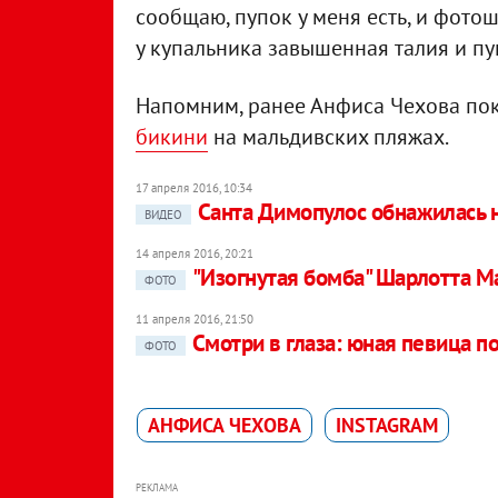
сообщаю, пупок у меня есть, и фото
у купальника завышенная талия и пу
Напомним, ранее Анфиса Чехова по
бикини
на мальдивских пляжах.
17 апреля 2016, 10:34
Санта Димопулос обнажилась н
ВИДЕО
14 апреля 2016, 20:21
"Изогнутая бомба" Шарлотта М
ФОТО
11 апреля 2016, 21:50
Смотри в глаза: юная певица 
ФОТО
АНФИСА ЧЕХОВА
INSTAGRAM
РЕКЛАМА