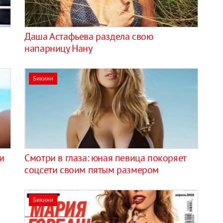
Даша Астафьева раздела свою
напарницу Нану
Бикини
и
Смотри в глаза: юная певица покоряет
соцсети своим пятым размером
Бикини