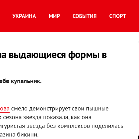
УКРАИНА
МИР
СОБЫТИЯ
СПОРТ
ала выдающиеся формы в
ебе купальник.
ова
смело демонстрирует свои пышные
 сезона звезда показала, как она
игуристая звезда без комплексов поделилась
азина бикини.