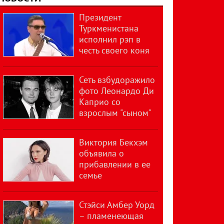
Президент
Туркменистана
исполнил рэп в
честь своего коня
Сеть взбудоражило
фото Леонардо Ди
Каприо со
взрослым "сыном"
Виктория Бекхэм
объявила о
прибавлении в ее
семье
Стэйси Амбер Уорд
– пламенеющая