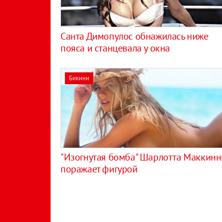
Санта Димопулос обнажилась ниже
пояса и станцевала у окна
Бикини
"Изогнутая бомба" Шарлотта Маккинн
поражает фигурой