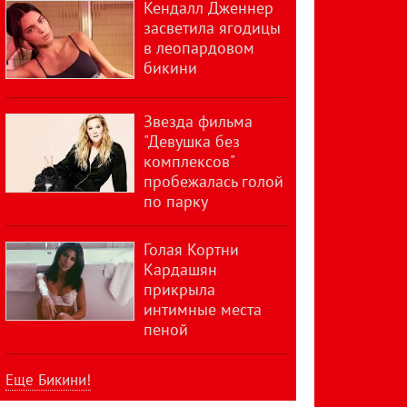
Кендалл Дженнер
засветила ягодицы
в леопардовом
бикини
Звезда фильма
"Девушка без
комплексов"
пробежалась голой
по парку
Голая Кортни
Кардашян
прикрыла
интимные места
пеной
Еще Бикини!