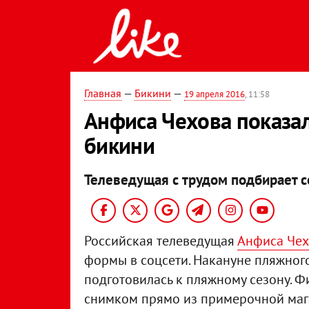
Главная
—
Бикини
—
19 апреля 2016
, 11:58
Анфиса Чехова показ
бикини
Телеведущая с трудом подбирает с
Российская телеведущая
Анфиса Чех
формы в соцсети. Накануне пляжного
подготовилась к пляжному сезону. Ф
снимком прямо из примерочной маг