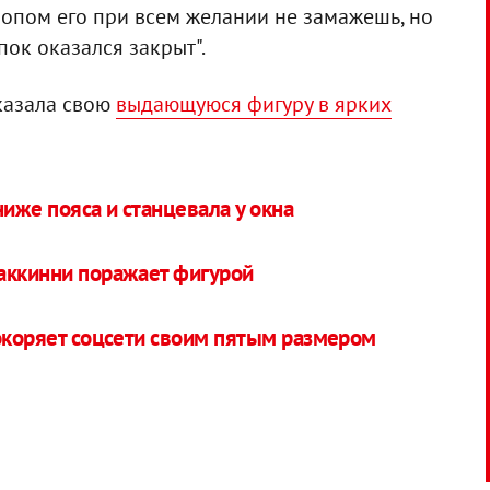
шопом его при всем желании не замажешь, но
пок оказался закрыт".
казала свою
выдающуюся фигуру в ярких
иже пояса и станцевала у окна
аккинни поражает фигурой
покоряет соцсети своим пятым размером