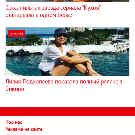
Сексапильная звезда сериала "Кухня"
станцевала в одном белье
Бикини
Лилия Подкопаева показала полный релакс в
бикини
Про нас
Реклама на сайте