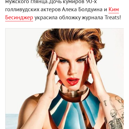
мужского глянца. Дочь кумиров 90-х
голливудских актеров Алека Болдуина и
Ким
Бесинджер
украсила обложку журнала Treats!