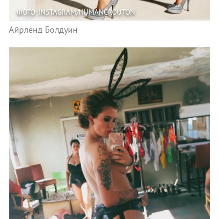
ФОТО: INSTAGRAM/HUMANCROUTON
Айрленд Болдуин