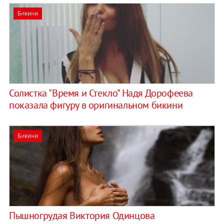
Бикини
Солистка "Время и Стекло" Надя Дорофеева
показала фигуру в оригинальном бикини
Бикини
Пышногрудая Виктория Одинцова