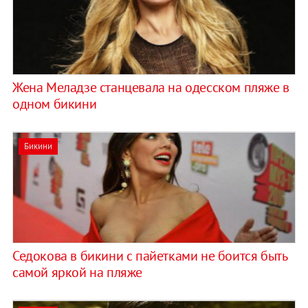
Жена Меладзе станцевала на одесском пляже в
одном бикини
Бикини
Седокова в бикини с пайетками не боится быть
самой яркой на пляже