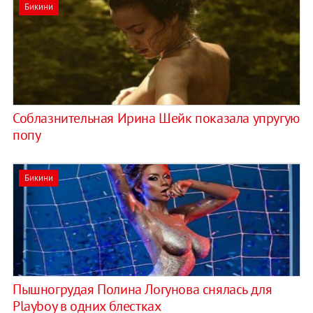
Бикини
Соблазнительная Ирина Шейк показала упругую
попу
Бикини
Пышногрудая Полина Логунова снялась для
Playboy в одних блестках