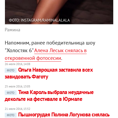
ФОТО: INSTAGRAM/RAMINALALALA
Рамина
Напомним, ранее победительница шоу
"Холостяк 6"
Алена Лесык снялась в
откровенной фотосесии
.
26 июля 2016, 14:08
Ольга Навроцкая заставила всех
ФОТО
завидовать Фаготу
25 июля 2016, 13:05
Тина Кароль выбрала неудачные
ФОТО
декольте на фестивале в Юрмале
21 июля 2016, 15:52
Пышногрудая Полина Логунова снялась
ФОТО