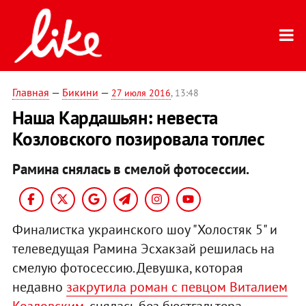
Главная
—
Бикини
—
27 июля 2016
, 13:48
Наша Кардашьян: невеста
Козловского позировала топлес
Рамина снялась в смелой фотосессии.
Финалистка украинского шоу "Холостяк 5" и
телеведущая Рамина Эсхакзай решилась на
смелую фотосессию. Девушка, которая
недавно
закрутила роман с певцом Виталием
Козловским
, снялась без бюстгальтера.