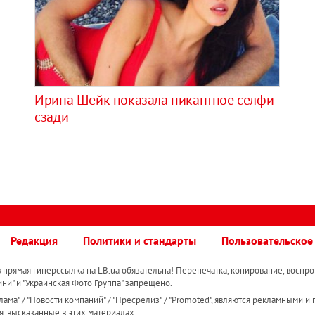
Ирина Шейк показала пикантное селфи
сзади
Редакция
Политики и стандарты
Пользовательское
прямая гиперссылка на LB.ua обязательна! Перепечатка, копирование, воспро
ини" и "Украинская Фото Группа" запрещено.
ама" / "Новости компаний" / "Пресрелиз" / "Promoted", являются рекламными и 
я, высказанные в этих материалах.