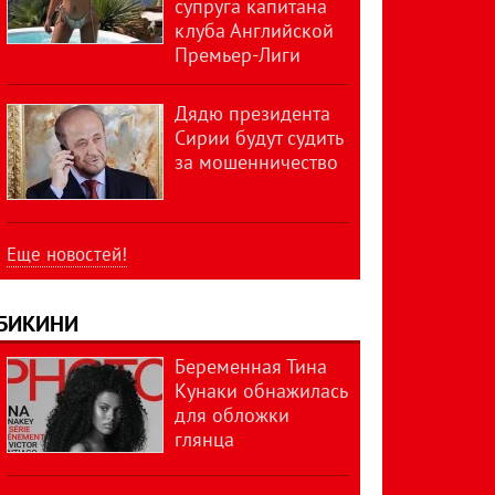
супруга капитана
клуба Английской
Премьер-Лиги
Дядю президента
Сирии будут судить
за мошенничество
Еще новостей!
БИКИНИ
Беременная Тина
Кунаки обнажилась
для обложки
глянца