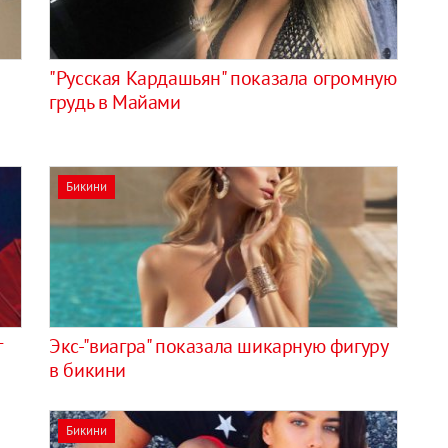
"Русская Кардашьян" показала огромную
грудь в Майами
Бикини
г
Экс-"виагра" показала шикарную фигуру
в бикини
Бикини