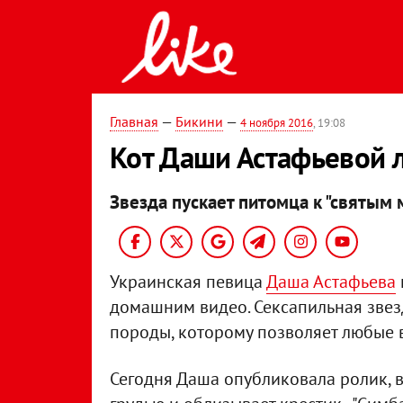
Главная
—
Бикини
—
4 ноября 2016
, 19:08
Кот Даши Астафьевой л
Звезда пускает питомца к "святым 
Украинская певица
Даша Астафьева
домашним видео. Сексапильная звез
породы, которому позволяет любые 
Сегодня Даша опубликовала ролик, в