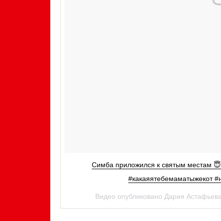
Симба приложился к святым местам 😇 
#какаяятебемаматыжекот #
Видео опубликовано Дария Астафьева