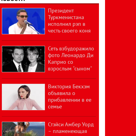
Президент
Туркменистана
исполнил рэп в
честь своего коня
Сеть взбудоражило
фото Леонардо Ди
Каприо со
взрослым "сыном"
Виктория Бекхэм
объявила о
прибавлении в ее
семье
Стэйси Амбер Уорд
– пламенеющая