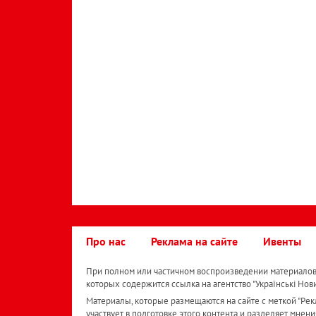
Про нас
Реклама на сайте
Ивенты
При полном или частичном воспроизведении материалов 
которых содержится ссылка на агентство "Українськi Нов
Материалы, которые размещаются на сайте с меткой "Рекл
участвует в подготовке этого контента и разделяет мнени