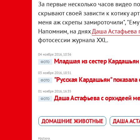
За первые несколько часов видео по
скрывают своей зависти к котику арти
меня аж скрепы замироточили", "Ему 
Напомним, на днях
Даша Астафьева 
фотосессии журнала XXL.
04 ноября 2016, 10:56
Младшая из сестер Кардашьян
ФОТО
03 ноября 2016, 18:51
"Русская Кардашьян" показала
ФОТО
01 ноября 2016, 16:35
Даша Астафьева с орхидеей м
ФОТО
ДОМАШНИЕ ЖИВОТНЫЕ
ДАША АСТ
РЕКЛАМА