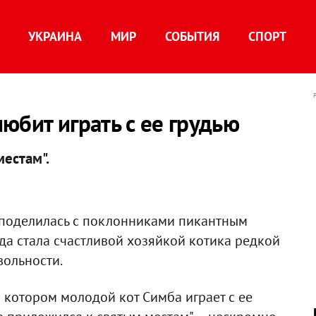
УКРАИНА
МИР
СОБЫТИЯ
СПОРТ
юбит играть с ее грудью
местам".
поделилась с поклонниками пикантным
да стала счастливой хозяйкой котика редкой
вольности.
 котором молодой кот Симба играет с ее