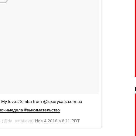
My love #Simba from @luxurycats.com.ua
ночныедела #выжимательство
 (@da_astafieva)
Ноя 4 2016 в 6:11 PDT