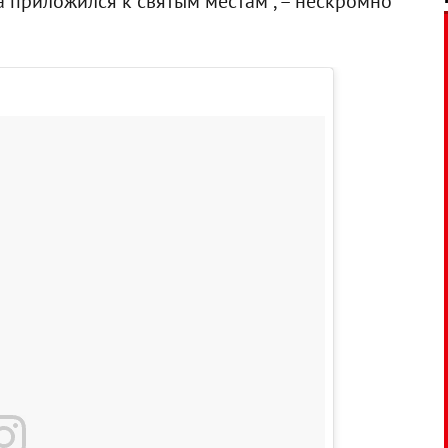
а приложился к святым местам", – нескромно