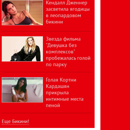
Кендалл Дженнер
засветила ягодицы
в леопардовом
бикини
Звезда фильма
"Девушка без
комплексов"
пробежалась голой
по парку
Голая Кортни
Кардашян
прикрыла
интимные места
пеной
Еще Бикини!