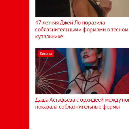
47-летняя Джей Ло поразила
соблазнительными формами в тесном
купальнике
Бикини
Даша Астафьева с орхидеей между но
показала соблазнительные формы