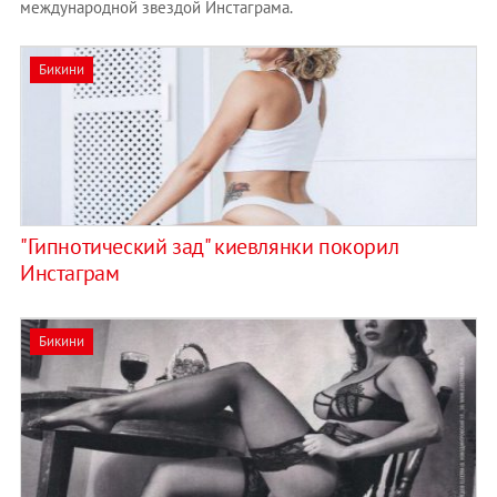
международной звездой Инстаграма.
Бикини
"Гипнотический зад" киевлянки покорил
Инстаграм
Бикини