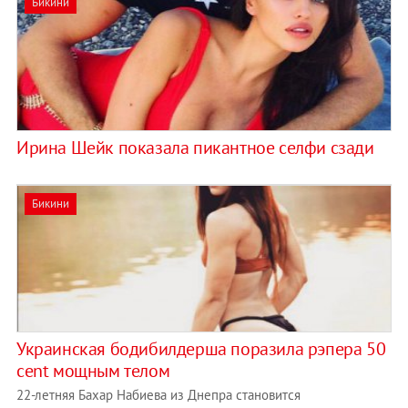
Бикини
Ирина Шейк показала пикантное селфи сзади
Бикини
Украинская бодибилдерша поразила рэпера 50
cent мощным телом
22-летняя Бахар Набиева из Днепра становится