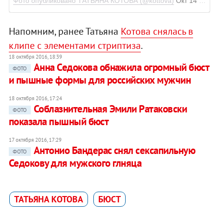
Фото опубликовано ТАТЬЯНА КОТОВА (@kottova)
Окт 14 2016 в 1:41 PDT
Напомним, ранее Татьяна
Котова снялась в
клипе с элементами стриптиза
.
18 октября 2016, 18:39
Анна Седокова обнажила огромный бюст
ФОТО
и пышные формы для российских мужчин
18 октября 2016, 17:24
Соблазнительная Эмили Ратаковски
ФОТО
показала пышный бюст
17 октября 2016, 17:29
Антонио Бандерас снял сексапильную
ФОТО
Седокову для мужского глняца
ТАТЬЯНА КОТОВА
БЮСТ