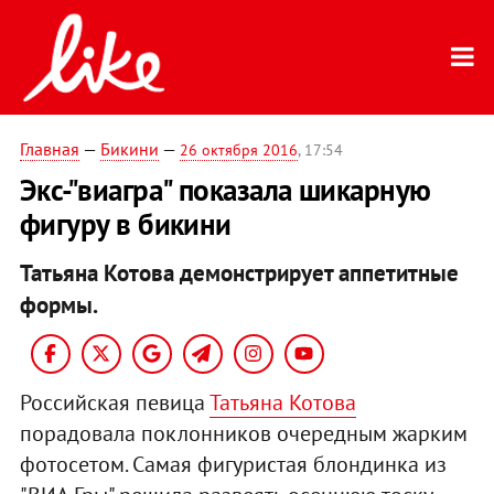
Главная
—
Бикини
—
26 октября 2016
, 17:54
Экс-"виагра" показала шикарную
фигуру в бикини
Татьяна Котова демонстрирует аппетитные
формы.
Российская певица
Татьяна Котова
порадовала поклонников очередным жарким
фотосетом. Самая фигуристая блондинка из