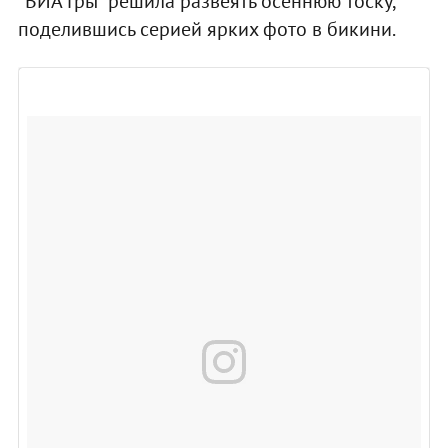
"ВИА Гры" решила развеять осеннюю тоску,
поделившись серией ярких фото в бикини.