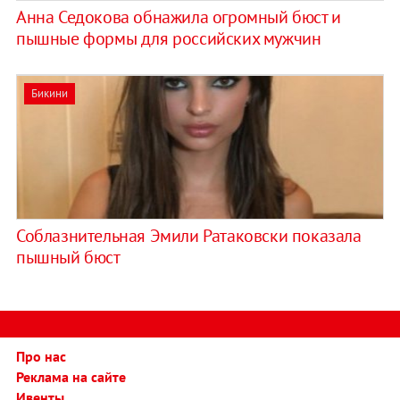
Анна Седокова обнажила огромный бюст и
пышные формы для российских мужчин
Бикини
Соблазнительная Эмили Ратаковски показала
пышный бюст
Про нас
Реклама на сайте
Ивенты