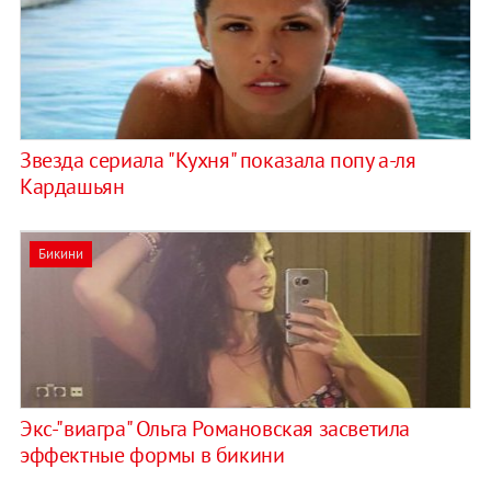
Звезда сериала "Кухня" показала попу а-ля
Кардашьян
Бикини
Экс-"виагра" Ольга Романовская засветила
эффектные формы в бикини