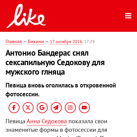
Главная
—
Бикини
—
17 октября 2016
, 17:29
Антонио Бандерас снял
сексапильную Седокову для
мужского глняца
Певица вновь оголилась в откровенной
фотосессии.
Певица
Анна Седокова
показала свои
знаменитые формы в фотосессии для