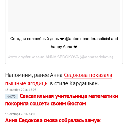
Сегодня волшебный день ❤️ @antoniobanderasoficial and
happy Anna ❤️
Фото опубликовано ANNA SEDOKOVA (@annasedokova)
Сен 13
Напомним, ранее Анна
Седокова показала
пышные ягодицы
в стиле Кардашьян.
13 октября 2016, 18:07
Сексапильная учительница математики
ФОТО
покорила соцсети своим бюстом
13 октября 2016, 14:05
Анна Седокова снова собралась замуж