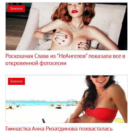
Бикини
Роскошная Слава из "НеАнгелов" показала все в
откровенной фотосесии
Бикини
Гимнастка Анна Ризатдинова похвасталась