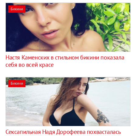
Бикини
Настя Каменских в стильном бикини показала
себя во всей красе
Бикини
Сексапильная Надя Дорофеева похвасталась