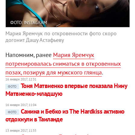
ФОТО: INSTAGRAM
Мария Яремчук по откровенности фото скоро
догонит Дашу Астафьеву
Напомним, ранее
Мария Яремчук
потренировалась сниматься в откровенных
позах, позируя для мужского глянца
.
16 января 2017, 12:31
Тоня Матвиенко впервые показала Нину
ФОТО
Матвиенко-младшую
16 января 2017, 11:04
Санина и Бебко из The Hardkiss активно
ФОТО
отдохнули в Таиланде
13 января 2017, 11:55