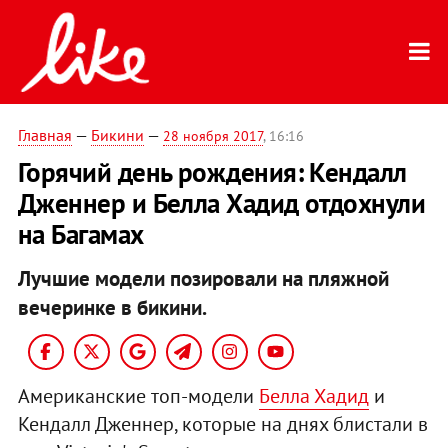
Главная
—
Бикини
—
28 ноября 2017
, 16:16
Горячий день рождения: Кендалл
Дженнер и Белла Хадид отдохнули
на Багамах
Лучшие модели позировали на пляжной
вечеринке в бикини.
Американские топ-модели
Белла Хадид
и
Кендалл Дженнер, которые на днях блистали в