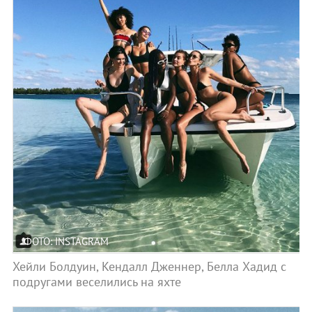
ФОТО: INSTAGRAM
Хейли Болдуин, Кендалл Дженнер, Белла Хадид с
подругами веселились на яхте