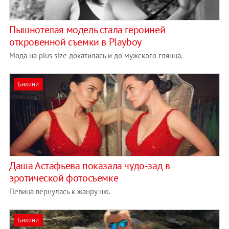
Пышнотелая модель стала героиней
откровенной съемки в Playboy
Мода на plus size докатилась и до мужского глянца.
Бикини
Даша Астафьева показала чудо-зад в
эротической фотосъемке
Певица вернулась к жанру ню.
Бикини