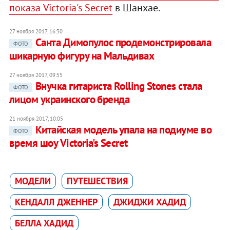
показа
Victoria's Secret
в Шанхае.
27 ноября 2017, 16:30
Санта Димопулос продемонстрировала
ФОТО
шикарную фигуру на Мальдивах
27 ноября 2017, 09:55
Внучка гитариста Rolling Stones стала
ФОТО
лицом украинского бренда
21 ноября 2017, 10:05
Китайская модель упала на подиуме во
ФОТО
время шоу Victoria's Secret
МОДЕЛИ
ПУТЕШЕСТВИЯ
КЕНДАЛЛ ДЖЕННЕР
ДЖИДЖИ ХАДИД
БЕЛЛА ХАДИД