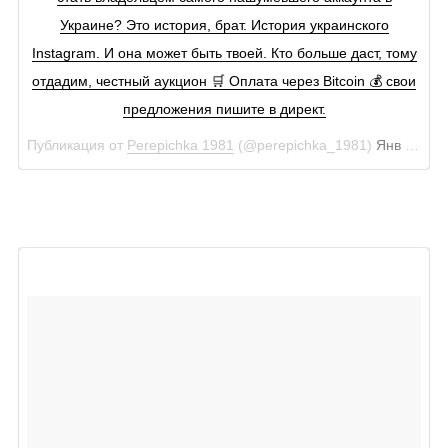
Украине? Это история, брат. История украинского
Instagram. И она может быть твоей. Кто больше даст, тому
отдадим, честный аукцион 🛒 Оплата через Bitcoin 💰 свои
предложения пишите в директ.
Публикация от
Perepichka 1981
(@perepichka_1981)
Янв 15, 2018 at 12:00 PST