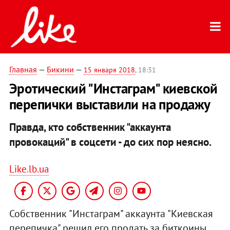
Главная
—
Бикини
—
15 января 2018
, 18:31
Эротический "Инстаграм" киевской
перепички выставили на продажу
Правда, кто собственник "аккаунта
провокаций" в соцсети - до сих пор неясно.
Like.lb.ua
Собственник "Инстаграм" аккаунта "Киевская
перепичка" решил его продать за биткоины.