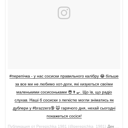
#перепічка - у нас сосиски правильного калібру 😂 більше
за все ми не любимо хот-доги, які хизуються своїми
маленькими сосисоньками 😎👨‍🍳. Що їв, що радіо
слухав. Наші б сосиски з легкістю могли зніматись як
дублери у #brazzers🔞 🙀 гарячого дня, нехай сьогодні
покажеться сосіся!
Публикация от
Perepichka 1981
(@perepichka_1981)
Дек 11, 2017 at 2:37 PST