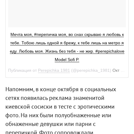
Мечта моя, #перепичка моя, во снах скрываю я любовь к
тебе. Тобою лишь одной я брежу, к тебе лишь на метро я
еду. Любовь моя. Жизнь без тебя - не жир. #perepichalove
Model Sofi P.
Публикация от
Perepichka 1981
(@perepichka_1981)
Окт 24, 2017 at 1:24 PDT
Напомним, в конце октября в социальных
сетях появилась реклама знаменитой
киевской сосиски в тесте с эротическими
фото. На них были полуобнаженные или
обнаженные девушки или парни с
перепичкой. Фото сопровождали