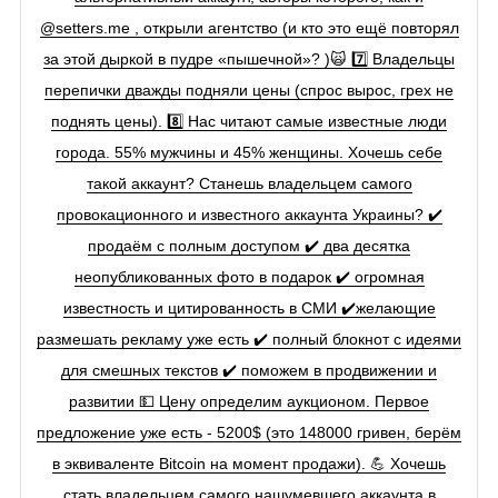
@setters.me , открыли агентство (и кто это ещё повторял
за этой дыркой в пудре «пышечной»? )🙀 7️⃣ Владельцы
перепички дважды подняли цены (спрос вырос, грех не
поднять цены). 8️⃣ Нас читают самые известные люди
города. 55% мужчины и 45% женщины. Хочешь себе
такой аккаунт? Станешь владельцем самого
провокационного и известного аккаунта Украины? ✔️
продаём с полным доступом ✔️ два десятка
неопубликованных фото в подарок ✔️ огромная
известность и цитированность в СМИ ✔️желающие
размешать рекламу уже есть ✔️ полный блокнот с идеями
для смешных текстов ✔️ поможем в продвижении и
развитии 💵 Цену определим аукционом. Первое
предложение уже есть - 5200$ (это 148000 гривен, берём
в эквиваленте Bitcoin на момент продажи). 💪 Хочешь
стать владельцем самого нашумевшего аккаунта в