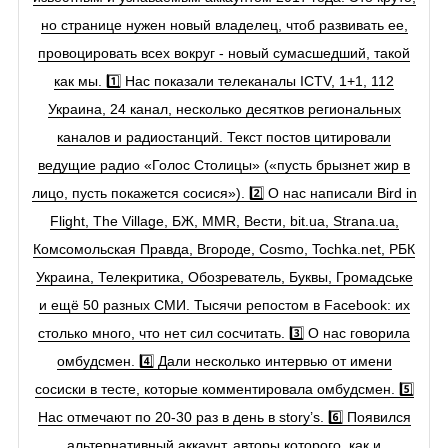
но странице нужен новый владелец, чтоб развивать ее,
провоцировать всех вокруг - новый сумасшедший, такой
как мы. 1️⃣ Нас показали телеканалы ICTV, 1+1, 112
Украина, 24 канал, несколько десятков региональных
каналов и радиостанций. Текст постов цитировали
ведущие радио «Голос Столицы» («пусть брызнет жир в
лицо, пусть покажется сосися»). 2️⃣ О нас написали Bird in
Flight, The Village, БЖ, MMR, Вести, bit.ua, Strana.ua,
Комсомольская Правда, Вгороде, Cosmo, Tochka.net, РБК
Украина, Телекритика, Обозреватель, Буквы, Громадське
и ещё 50 разных СМИ. Тысячи репостом в Facebook: их
столько много, что нет сил сосчитать. 3️⃣ О нас говорила
омбудсмен. 4️⃣ Дали несколько интервью от имени
сосиски в тесте, которые комментировала омбудсмен. 5️⃣
Нас отмечают по 20-30 раз в день в story’s. 6️⃣ Появился
альтернативный аккаунт, авторы которого, как и