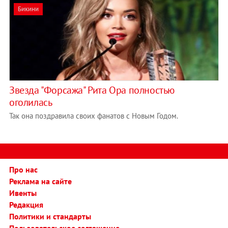
Бикини
Звезда "Форсажа" Рита Ора полностью
оголилась
Так она поздравила своих фанатов с Новым Годом.
Про нас
Реклама на сайте
Ивенты
Редакция
Политики и стандарты