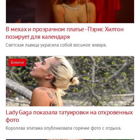
В мехах и прозрачном платье - Пэрис Хилтон
позирует для календаря
Светская львица украсила собой восьмое января.
Бикини
Lady Gaga показала татуировки на откровенных
фото
Королева эпатажа опубликовала горячие фото с отдыха.