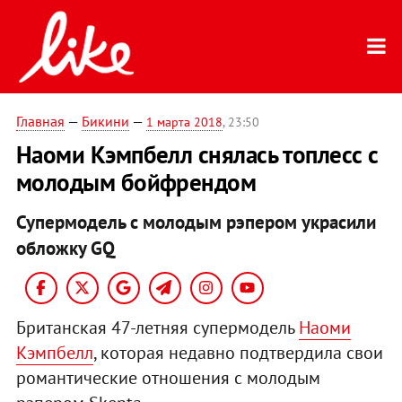
Главная
—
Бикини
—
1 марта 2018
, 23:50
Наоми Кэмпбелл снялась топлесс с
молодым бойфрендом
Супермодель с молодым рэпером украсили
обложку GQ
Британская 47-летняя супермодель
Наоми
Кэмпбелл
, которая недавно подтвердила свои
романтические отношения с молодым