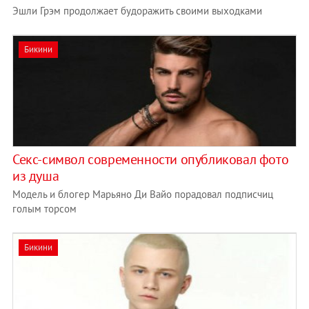
Эшли Грэм продолжает будоражить своими выходками
Бикини
Секс-символ современности опубликовал фото
из душа
Модель и блогер Марьяно Ди Вайо порадовал подписчиц
голым торсом
Бикини