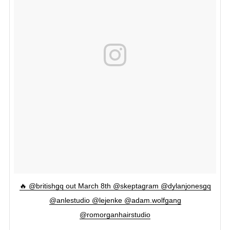
🔥 @britishgq out March 8th @skeptagram @dylanjonesgq
@anlestudio @lejenke @adam.wolfgang
@romorganhairstudio