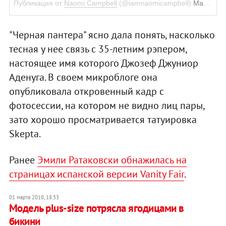
Публикация от
Naomi Campbell
(@iamnaomicampbell)
Мар 1, 2018 в 5:03 PST
"Черная пантера" ясно дала понять, насколько
тесная у нее связь с 35-летним рэпером,
настоящее имя которого Джозеф Джуниор
Аденуга. В своем микроблоге она
опубликовала откровенный кадр с
фотосессии, на котором не видно лиц пары,
зато хорошо просматривается татуировка
Skepta.
Ранее
Эмили Ратаковски обнажилась на
страницах испанской версии Vanity Fair
.
01 марта 2018, 18:33
Модель plus-size потрясла ягодицами в
бикини